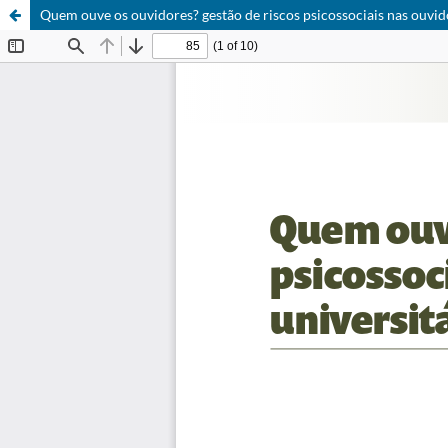
Quem ouve os ouvidores? gestão de riscos psicossociais nas ouvido