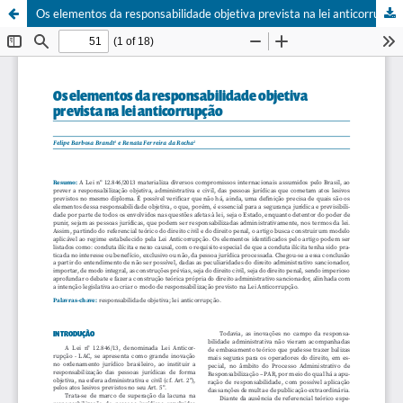
Os elementos da responsabilidade objetiva prevista na lei anticorrupção