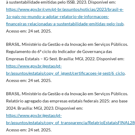
à sustentabilidade emitidas pelo ISSB. 2023. Disponível em:
https://www.gov.br/cvm/pt-br/assuntos/noticias/2023/brasil-e-
1o-pais-no-mundo-a-adotar-relatorio-de-informacoes-
financeiras-relacionadas-a-sustentabilidade-emitidas-pelo-issb
.
Acesso em: 24 set. 2025.
BRASIL. Ministério da Gestão e da Inovação em Serviços Públicos.
Regulamento do 6º ciclo do Indicador de Governança das
Empresas Estatais – IG-Sest. Brasília: MGI, 2022. Disponível em:
https://www.gov.br/gestao/pt-
br/assuntos/estatais/copy_of_igsest/certificacoes-ig-sest/6_ciclo
.
Acesso em: 24 set. 2025.
BRASIL. Ministério da Gestão e da Inovação em Serviços Públicos.
Relatório agregado das empresas estatais federais 2025: ano base
2024. Brasília: MGI, 2023. Disponível em:
https://www.gov.br/gestao/pt-
br/assuntos/estatais/copy_of_transparencia/RelatrioEstataisFINAL
Acesso em: 24 set. 2025.