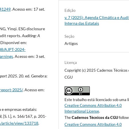
=41249
. Acesso em: 17 set.
Edição
v. 7 (2025): Agenda Climática e Audi
Interna das Estatais
G, Yinqi. ESG disclosure
dit reports.
Auditing: A
Seção
5. Disponível em:
Artigos
2308/AJPT-2024-
arnings
. Acesso em: 3 set.
Licença
Copyright (c) 2025 Cadernos Técnicos 
eport 2025
. 20. ed. Genebra:
CGU
-report-2025/
. Acesso em:
Este trabalho está licenciado sob uma l
Creative Commons Attribution 4.0
e empresas estatais:
International License
.
l
, [S. l.], n. 166/167, p. 201-
The
Cadernos Técnicos da CGU
follow
dm/article/view/133718
.
Creative Commons Attribution 4.0