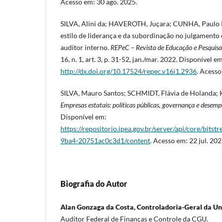
Acesso em: 30 ago. 2025.
SILVA, Alini da; HAVEROTH, Juçara; CUNHA, Paulo R
estilo de liderança e da subordinação no julgamento
auditor interno.
REPeC – Revista de Educação e Pesquis
16, n. 1, art. 3, p. 31-52, jan./mar. 2022. Disponível e
http://dx.doi.org/10.17524/repec.v16i1.2936
. Acesso
SILVA, Mauro Santos; SCHMIDT, Flávia de Holanda; KL
Empresas estatais: políticas públicas, governança e desem
Disponível em:
https://repositorio.ipea.gov.br/server/api/core/bit
9ba4-20751ac0c3d1/content
. Acesso em: 22 jul. 202
Biografia do Autor
Alan Gonzaga da Costa, Controladoria-Geral da Un
Auditor Federal de Finanças e Controle da CGU.