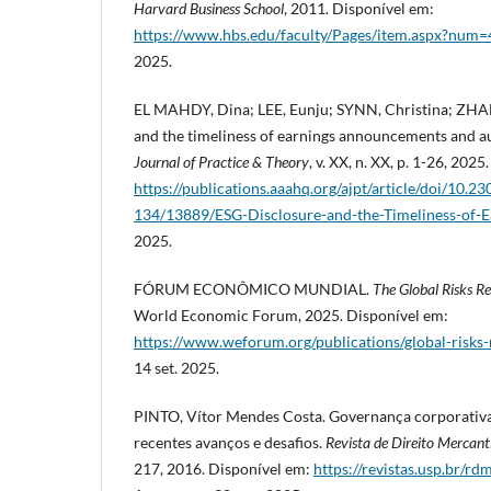
Harvard Business School
, 2011. Disponível em:
https://www.hbs.edu/faculty/Pages/item.aspx?num
2025.
EL MAHDY, Dina; LEE, Eunju; SYNN, Christina; ZHAN
and the timeliness of earnings announcements and au
Journal of Practice & Theory
, v. XX, n. XX, p. 1-26, 202
https://publications.aaahq.org/ajpt/article/doi/10.
134/13889/ESG-Disclosure-and-the-Timeliness-of-E
2025.
FÓRUM ECONÔMICO MUNDIAL.
The Global Risks R
World Economic Forum, 2025. Disponível em:
https://www.weforum.org/publications/global-risks
14 set. 2025.
PINTO, Vítor Mendes Costa. Governança corporativa 
recentes avanços e desafios.
Revista de Direito Mercanti
217, 2016. Disponível em:
https://revistas.usp.br/r