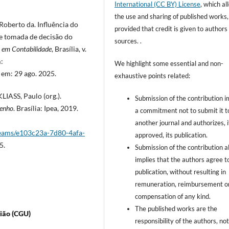
International (CC BY) License
, which al
the use and sharing of published works,
oberto da. Influência do
provided that credit is given to authors
 e tomada de decisão do
sources. .
a em Contabilidade
, Brasília, v.
m:
We highlight some essential and non-
 em: 29 ago. 2025.
exhaustive points related:
IASS, Paulo (org.).
Submission of the contribution i
penho
. Brasília: Ipea, 2019.
a commitment not to submit it t
another journal and authorizes, i
streams/e103c23a-7d80-4afa-
approved, its publication.
5.
Submission of the contribution a
implies that the authors agree t
publication, without resulting in
remuneration, reimbursement o
compensation of any kind.
The published works are the
ião (CGU)
responsibility of the authors, no