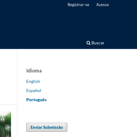
Registrar-se
Acesso
Buscar
Idioma
English
Español
Português
Enviar Submissão