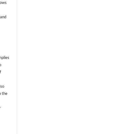
lows
 and
mplies
o
f
lso
o the
r
t