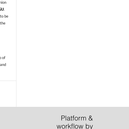
nion
GU
.
 to be
 the
p of
 and