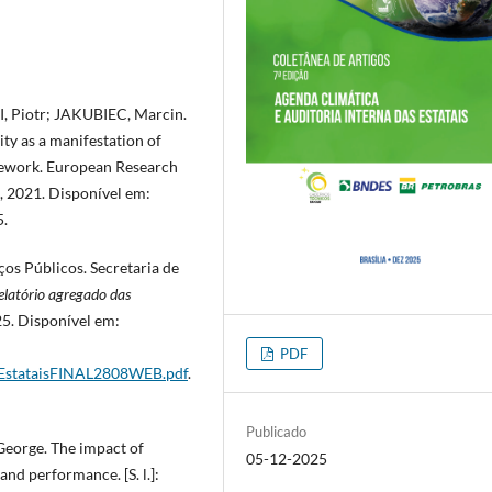
, Piotr; JAKUBIEC, Marcin.
ity as a manifestation of
amework. European Research
26, 2021. Disponível em:
5.
os Públicos. Secretaria de
elatório agregado das
 2025. Disponível em:
PDF
ioEstataisFINAL2808WEB.pdf
.
Publicado
eorge. The impact of
05-12-2025
and performance. [S. l.]: