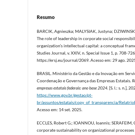
Resumo
BARCIK, Agnieszka; MALYSIAK, Justyna; DZIWINSKI
The role of leadership in corporate social responsibil
organization’s intellectual capital: a conceptual fr
Studies Journal, v. XXIV, n. Special Issue 1, p. 708-7
https://ersj.eu/journal/2069. Acesso em: 29 ago. 202
BRASIL. Ministério da Gestão e da Inovação em Serviç
Coordenação e Governança das Empresas Estatais.
R
empresas estatais federais: ano base 2024
. [S. l.: s. n.],
https://www.gov.br/gestao/pt-
br/assuntos/estatais/copy_of_transparencia/Relatr
Acesso em: 14 set. 2025.
ECCLES, Robert G.; IOANNOU, Ioannis; SERAFEIM, G
corporate sustainability on organizational processes 