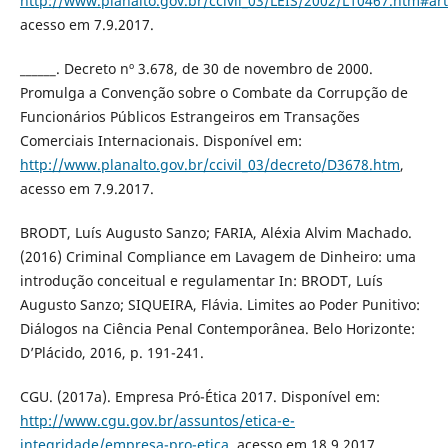
http://www.planalto.gov.br/ccivil_03/LEIS/2002/L10467.htm#ar
acesso em 7.9.2017.
______. Decreto nº 3.678, de 30 de novembro de 2000.
Promulga a Convenção sobre o Combate da Corrupção de
Funcionários Públicos Estrangeiros em Transações
Comerciais Internacionais. Disponível em:
http://www.planalto.gov.br/ccivil_03/decreto/D3678.htm
,
acesso em 7.9.2017.
BRODT, Luís Augusto Sanzo; FARIA, Aléxia Alvim Machado.
(2016) Criminal Compliance em Lavagem de Dinheiro: uma
introdução conceitual e regulamentar In: BRODT, Luís
Augusto Sanzo; SIQUEIRA, Flávia. Limites ao Poder Punitivo:
Diálogos na Ciência Penal Contemporânea. Belo Horizonte:
D’Plácido, 2016, p. 191-241.
CGU. (2017a). Empresa Pró-Ética 2017. Disponível em:
http://www.cgu.gov.br/assuntos/etica-e-
integridade/empresa-pro-etica
, acesso em 18.9.2017.