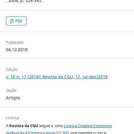
, 2004, p. 328-343.
PDF
Publicado
04.12.2018
Edição
v. 10 n. 17 (2018): Revista da CGU, 17, jul-dez/2018
Seção
Artigos
Licença
A
Revista da CGU
segue a uma
Licença Creative Commons
Atribuição 4.0 Internacional (CC BY)
, que permite o uso e