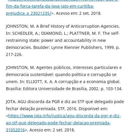
fim-da-forca-tarefa-da-lava-jato-em-curitiba-
prejudica_a_23021235/
>. Acesso em: 2 set. 2018.
JOHNSTON, M. A Brief History of Anticorruption Agencies.
In: SCHEDLER, A.; DIAMOND, L.; PLATTNER, M. F. The self-
restraining state: power and accountability in new
democracies. Boulder: Lynne Rienner Publishers, 1999. p.
217-226.
JOHNSTON, M. Agentes públicos, interesses particulares e
democracia sustentável: quando política e corrupção se
unem. In: ELLIOTT, K. A. A corrupção e a economia global.
Brasília: Editora Universidade de Brasília, 2002. p. 103-134.
JOTA. AGU discorda da PGR e diz ao STF que delegado pode
fechar delação premiada. STF, 2016. Disponivel em:
<
https://www.jota.info/justica/agu-discorda-da-pgr-e-diz-
ao-stf-que-delegado-pode-fechar-delacao-premiada-
31052016
>. Acesso em: 2 set. 2018.