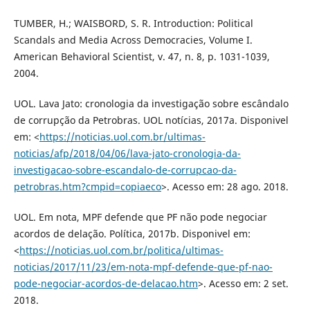
TUMBER, H.; WAISBORD, S. R. Introduction: Political
Scandals and Media Across Democracies, Volume I.
American Behavioral Scientist, v. 47, n. 8, p. 1031-1039,
2004.
UOL. Lava Jato: cronologia da investigação sobre escândalo
de corrupção da Petrobras. UOL notícias, 2017a. Disponivel
em: <
https://noticias.uol.com.br/ultimas-
noticias/afp/2018/04/06/lava-jato-cronologia-da-
investigacao-sobre-escandalo-de-corrupcao-da-
petrobras.htm?cmpid=copiaeco
>. Acesso em: 28 ago. 2018.
UOL. Em nota, MPF defende que PF não pode negociar
acordos de delação. Política, 2017b. Disponivel em:
<
https://noticias.uol.com.br/politica/ultimas-
noticias/2017/11/23/em-nota-mpf-defende-que-pf-nao-
pode-negociar-acordos-de-delacao.htm
>. Acesso em: 2 set.
2018.