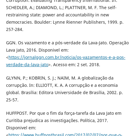
Corruption: Evaluating Transparency International. In:
SCHEDLER, A.; DIAMOND, L.; PLATTNER, M. F. The self-
restraining state: power and accountability in new
democracies. Boulder: Lynne Rienner Publishers, 1999. p.
257-284.
GGN. Os vazamento e a pós-verdade da Lava-Jato. Operação
Lava Jato, 2016. Disponivel em:
<
https://jornalggn.com.br/noticia/os-vazamentos-e-a-pos-
verdade-da-lava-jato
>. Acesso em: 2 set. 2018.
GLYNN, P.; KOBRIN, S. J.; NAIM, M. A globalização da
corrupção. In: ELLIOTT, K. A. A corrupção e a economia
global. Brasília: Editora Universidade de Brasília, 2002. p.
25-57.
HUFFPOST. Por que o fim da força-tarefa da Lava Jato em
Curitiba prejudica as investigações. Política, 2017.
Disponivel em:
<
https://www.huffpostbrasil.com/2017/07/07/por-que-o-