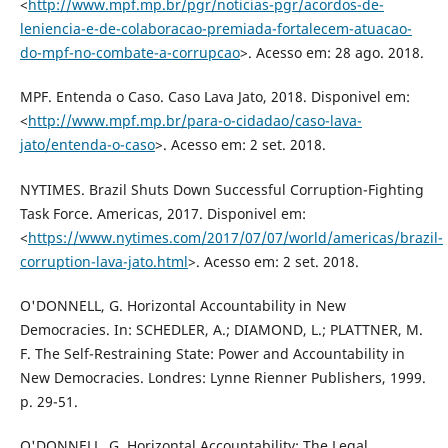
<
http://www.mpf.mp.br/pgr/noticias-pgr/acordos-de-
leniencia-e-de-colaboracao-premiada-fortalecem-atuacao-
do-mpf-no-combate-a-corrupcao
>. Acesso em: 28 ago. 2018.
MPF. Entenda o Caso. Caso Lava Jato, 2018. Disponivel em:
<
http://www.mpf.mp.br/para-o-cidadao/caso-lava-
jato/entenda-o-caso
>. Acesso em: 2 set. 2018.
NYTIMES. Brazil Shuts Down Successful Corruption-Fighting
Task Force. Americas, 2017. Disponivel em:
<
https://www.nytimes.com/2017/07/07/world/americas/brazil-
corruption-lava-jato.html
>. Acesso em: 2 set. 2018.
O'DONNELL, G. Horizontal Accountability in New
Democracies. In: SCHEDLER, A.; DIAMOND, L.; PLATTNER, M.
F. The Self-Restraining State: Power and Accountability in
New Democracies. Londres: Lynne Rienner Publishers, 1999.
p. 29-51.
O'DONNELL, G. Horizontal Accountability: The Legal