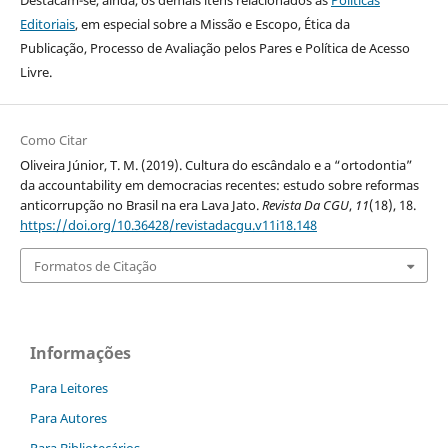
Destacam-se, ainda, os demais itens relacionados às
Políticas
Editoriais
, em especial sobre a Missão e Escopo, Ética da
Publicação, Processo de Avaliação pelos Pares e Política de Acesso
Livre.
Como Citar
Oliveira Júnior, T. M. (2019). Cultura do escândalo e a “ortodontia”
da accountability em democracias recentes: estudo sobre reformas
anticorrupção no Brasil na era Lava Jato.
Revista Da CGU
,
11
(18), 18.
https://doi.org/10.36428/revistadacgu.v11i18.148
Formatos de Citação
Informações
Para Leitores
Para Autores
Para Bibliotecários