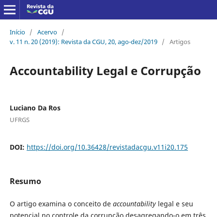
Início
/
Acervo
/
v. 11 n. 20 (2019): Revista da CGU, 20, ago-dez/2019
/
Artigos
Accountability Legal e Corrupção
Luciano Da Ros
UFRGS
DOI:
https://doi.org/10.36428/revistadacgu.v11i20.175
Resumo
O artigo examina o conceito de
accountability
legal e seu
potencial no controle da corrupção desagregando-o em três