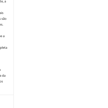
e, a
ais
s são
es.
ue a
pleta
m
a da
os