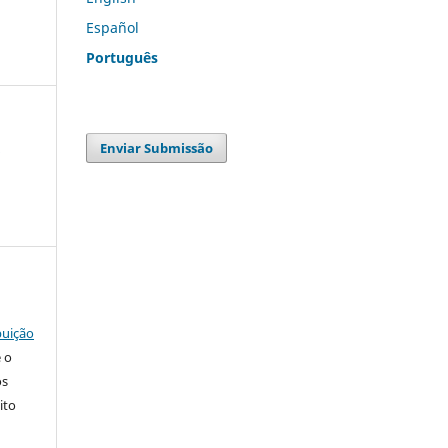
Español
Português
3
Enviar Submissão
buição
e o
os
ito