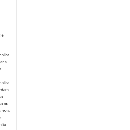
 e
mplica
er a
o
mplica
ordam
so
so ou
ureza
.
e
 não