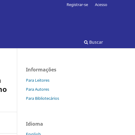
Registrar-se
Acesso
Buscar
Informações
a
Para Leitores
no
Para Autores
Para Bibliotecários
Idioma
English