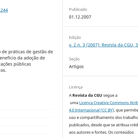
Publicado
.244
01.12.2007
Edição
v. 2 n. 3 (2007): Revista da CGU, 
o de práticas de gestão de
beneficio da adoção de
Seção
zações públicas
Artigos
cos.
Licença
A
Revista da CGU
segue a
uma
Licença Creative Commons Atri
4.0 Internacional (CC BY)
, que permit
uso e compartilhamento dos trabalh
publicados, desde que se atribua créd
aos autores e fontes. Os conteúdos