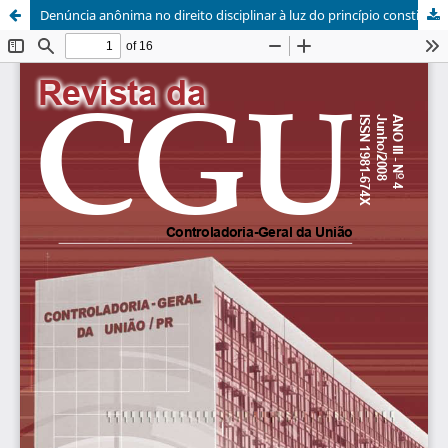
Denúncia anônima no direito disciplinar à luz do princípio constitucional da vedação ao anonimato