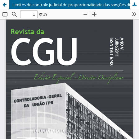
Limites do controle judicial de proporcionalidade das sanções disciplinares aplicadas aos servidores públicos federais regidos pela Lei nº 8112/90