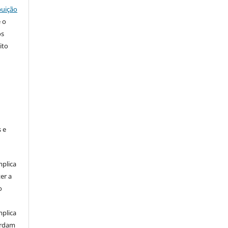
buição
e o
os
ito
 e
mplica
er a
o
mplica
ordam