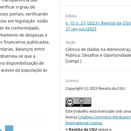
verificar o grau de
ses portais, verificando
Edição
tos em legislação estão
v. 15 n. 27 (2023): Revista da CGU
late de conformidade,
27,jan-jun/2023
talhamento de despesas e
es financeiras publicadas,
Seção
ntárias, Balanços entre
Ciência de Dados na Administraç
Pública: Desafios e Oportunidad
 observou-se que a
(compl.)
ra disponibilização de
 acesso da população às
Licença
Copyright (c) 2023 Revista da CGU
Este trabalho está licenciado sob um
licença
Creative Commons Attribution
International License
.
A
Revista da CGU
segue a