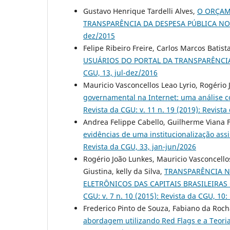
Gustavo Henrique Tardelli Alves,
O ORÇAME
TRANSPARÊNCIA DA DESPESA PÚBLICA NO
dez/2015
Felipe Ribeiro Freire, Carlos Marcos Batist
USUÁRIOS DO PORTAL DA TRANSPARÊNCI
CGU, 13, jul-dez/2016
Mauricio Vasconcellos Leao Lyrio, Rogério
governamental na Internet: uma análise c
Revista da CGU: v. 11 n. 19 (2019): Revista
Andrea Felippe Cabello, Guilherme Viana F
evidências de uma institucionalização as
Revista da CGU, 33, jan-jun/2026
Rogério João Lunkes, Mauricio Vasconcellos
Giustina, kelly da Silva,
TRANSPARÊNCIA N
ELETRÔNICOS DAS CAPITAIS BRASILEIRA
CGU: v. 7 n. 10 (2015): Revista da CGU, 10
Frederico Pinto de Souza, Fabiano da Roc
abordagem utilizando Red Flags e a Teor