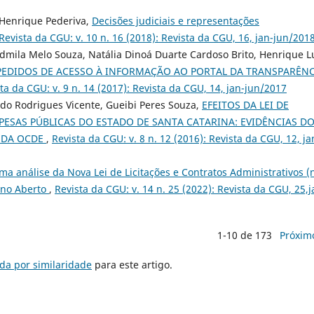
 Henrique Pederiva,
Decisões judiciais e representações
Revista da CGU: v. 10 n. 16 (2018): Revista da CGU, 16, jan-jun/201
dmila Melo Souza, Natália Dinoá Duarte Cardoso Brito, Henrique L
 PEDIDOS DE ACESSO À INFORMAÇÃO AO PORTAL DA TRANSPARÊNC
ta da CGU: v. 9 n. 14 (2017): Revista da CGU, 14, jan-jun/2017
do Rodrigues Vicente, Gueibi Peres Souza,
EFEITOS DA LEI DE
PESAS PÚBLICAS DO ESTADO DE SANTA CATARINA: EVIDÊNCIAS D
S DA OCDE
,
Revista da CGU: v. 8 n. 12 (2016): Revista da CGU, 12, ja
ma análise da Nova Lei de Licitações e Contratos Administrativos (
erno Aberto
,
Revista da CGU: v. 14 n. 25 (2022): Revista da CGU, 25,j
1-10 de 173
Próxim
da por similaridade
para este artigo.