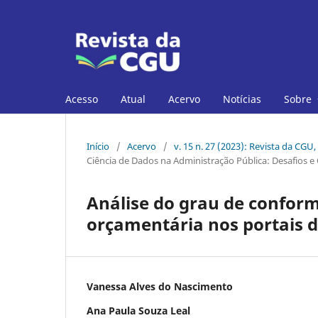
Acesso
Atual
Acervo
Notícias
Sobre
Início
/
Acervo
/
v. 15 n. 27 (2023): Revista da CGU,
Ciência de Dados na Administração Pública: Desafios 
Análise do grau de conform
orçamentária nos portais d
Vanessa Alves do Nascimento
Ana Paula Souza Leal