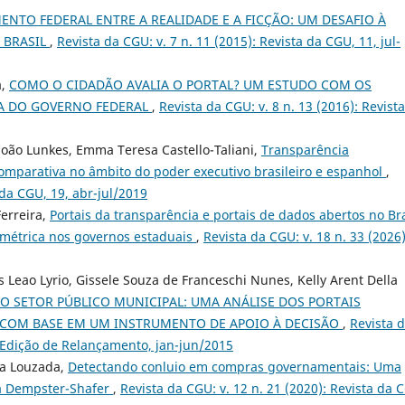
NTO FEDERAL ENTRE A REALIDADE E A FICÇÃO: UM DESAFIO À
 BRASIL
,
Revista da CGU: v. 7 n. 11 (2015): Revista da CGU, 11, jul-
a,
COMO O CIDADÃO AVALIA O PORTAL? UM ESTUDO COM OS
A DO GOVERNO FEDERAL
,
Revista da CGU: v. 8 n. 13 (2016): Revist
 João Lunkes, Emma Teresa Castello-Taliani,
Transparência
omparativa no âmbito do poder executivo brasileiro e espanhol
,
 da CGU, 19, abr-jul/2019
erreira,
Portais da transparência e portais de dados abertos no Bra
simétrica nos governos estaduais
,
Revista da CGU: v. 18 n. 33 (2026)
 Leao Lyrio, Gissele Souza de Franceschi Nunes, Kelly Arent Della
O SETOR PÚBLICO MUNICIPAL: UMA ANÁLISE DOS PORTAIS
S COM BASE EM UM INSTRUMENTO DE APOIO À DECISÃO
,
Revista 
: Edição de Relançamento, jan-jun/2015
ha Louzada,
Detectando conluio em compras governamentais: Uma
ia Dempster-Shafer
,
Revista da CGU: v. 12 n. 21 (2020): Revista da 