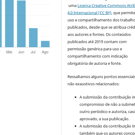
uma
Licença Creative Commons Atri
4.0 Internacional (CC BY)
, que permit
uso e compartilhamento dos trabalh
publicados, desde que se atribua créd
aos autores e fontes. Os conteúdos
publicados até 2019 contam com
permissão genérica para uso e
compartilhamento com indicação
obrigatória de autoria e fonte.
Ressaltamos alguns pontos essenciais
não exaustivos relacionados:
A submissão da contribuição i
compromisso de não a submet
outro periódico e autoriza, cas
aprovado, a sua publicação.
A submissão da contribuição i
também que os autores conc