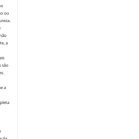
so
so ou
ureza
.
e
 não
e, a
ais
s são
es.
ue a
pleta
m
a da