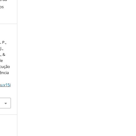
os
 P.,
.,
., &
de
ecução
ência
u.v15i