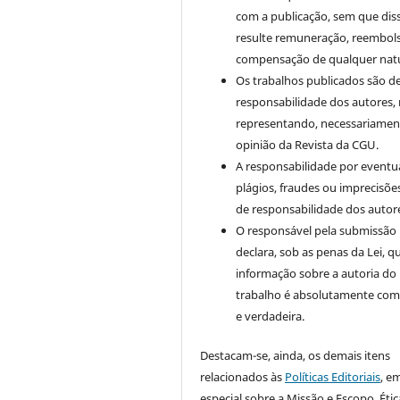
com a publicação, sem que dis
resulte remuneração, reembol
compensação de qualquer nat
Os trabalhos publicados são d
responsabilidade dos autores,
representando, necessariament
opinião da Revista da CGU.
A responsabilidade por eventu
plágios, fraudes ou imprecisõe
de responsabilidade dos autor
O responsável pela submissão
declara, sob as penas da Lei, q
informação sobre a autoria do
trabalho é absolutamente com
e verdadeira.
Destacam-se, ainda, os demais itens
relacionados às
Políticas Editoriais
, e
especial sobre a Missão e Escopo, Étic