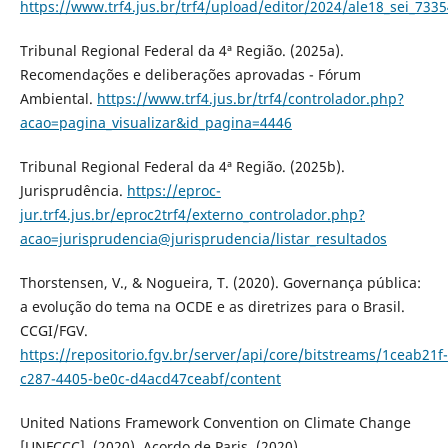
https://www.trf4.jus.br/trf4/upload/editor/2024/ale18_sei_733
Tribunal Regional Federal da 4ª Região. (2025a).
Recomendações e deliberações aprovadas - Fórum
Ambiental.
https://www.trf4.jus.br/trf4/controlador.php?
acao=pagina_visualizar&id_pagina=4446
Tribunal Regional Federal da 4ª Região. (2025b).
Jurisprudência.
https://eproc-
jur.trf4.jus.br/eproc2trf4/externo_controlador.php?
acao=jurisprudencia@jurisprudencia/listar_resultados
Thorstensen, V., & Nogueira, T. (2020). Governança pública:
a evolução do tema na OCDE e as diretrizes para o Brasil.
CCGI/FGV.
https://repositorio.fgv.br/server/api/core/bitstreams/1ceab21f-
c287-4405-be0c-d4acd47ceabf/content
United Nations Framework Convention on Climate Change
[UNFCCC]. (2020). Acordo de Paris. (2020).