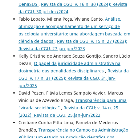
DenaSUS
,
Revista da CGU: v. 16 n. 30 (2024): Revista
da CGU, 30,jul-dez/2024
Fabio Lobato, Milena Poça, Viviane Canto,
Análise,
otimização e acompanhamento de um serviço de
psicologia universitário: uma abordagem baseada em
ciência de dados
,
Revista da CGU: v. 15 n. 27 (2023):
Revista da CGU, 27,jan-jun/2023
Kelly Cristine de Andrade Souza Gontijo, Sandro Lúcio
Dezan,
O papel da juridicidade administrativa na
dosimetria das penalidades disciplinares
,
Revista da
CGU: v. 17 n. 31 (2025): Revista da CGU, 31,jan-
jun/2025
David Pozen, Flávia Lemos Sampaio Xavier, Marcus
Vinicius de Azevedo Braga,
Transparência para uma
“virada sociológica”
,
Revista da CGU: v. 14 n. 25
(2022): Revista da CGU, 25,jan-jun/2022
Cristiane Cunha Pitta Lima, Pamela de Medeiros
Brandão,
Transparência no Campo da Administração
Pública: um estudo na produção científica dos