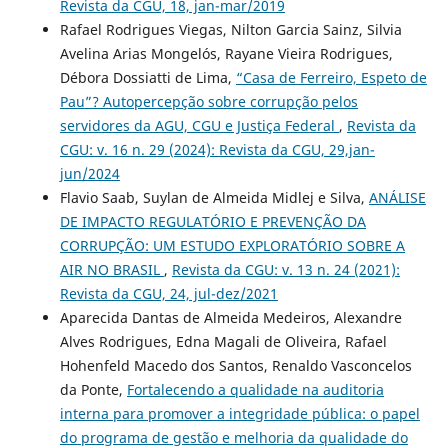
Revista da CGU, 18, jan-mar/2019
Rafael Rodrigues Viegas, Nilton Garcia Sainz, Silvia
Avelina Arias Mongelós, Rayane Vieira Rodrigues,
Débora Dossiatti de Lima,
“Casa de Ferreiro, Espeto de
Pau”? Autopercepção sobre corrupção pelos
servidores da AGU, CGU e Justiça Federal
,
Revista da
CGU: v. 16 n. 29 (2024): Revista da CGU, 29,jan-
jun/2024
Flavio Saab, Suylan de Almeida Midlej e Silva,
ANÁLISE
DE IMPACTO REGULATÓRIO E PREVENÇÃO DA
CORRUPÇÃO: UM ESTUDO EXPLORATÓRIO SOBRE A
AIR NO BRASIL
,
Revista da CGU: v. 13 n. 24 (2021):
Revista da CGU, 24, jul-dez/2021
Aparecida Dantas de Almeida Medeiros, Alexandre
Alves Rodrigues, Edna Magali de Oliveira, Rafael
Hohenfeld Macedo dos Santos, Renaldo Vasconcelos
da Ponte,
Fortalecendo a qualidade na auditoria
interna para promover a integridade pública: o papel
do programa de gestão e melhoria da qualidade do