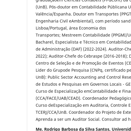
(UnB). Pós-doutor em Contabilidade Públicana 
Valência/Espanha. Doutor em Transportes (PPG
Engenharia Civil eAmbiental), com período san
Lisboa/Portugal, área Economia dos
Transportes; Mestreem Contabilidade (PPGMI/
Bacharel, Especialista e Técnico em Contabilidad
de Administração (DAF) (2022-2024). Auditor-Ch
2022); Auditor-Chefe do Cebraspe (2016-2018); D
Centro de Seleção e de Promoção de Eventos (C
Lider do Grupode Pesquisa (CNPq, certificado p
UnB): Public Sector Accounting and Control Res
de Estudos e Pesquisas em Governos Locais - G
Curso de Especialização emContabilidade e Fina
(CCA/FACE/UAB/CEAD). Coordenador Pedagógic
Curso deEspecialização em Auditoria, Controle 
TCERJ/CCA/UnB. Coordenador do Projeto de Exten
Aprenda a ser um Auditor Social. Consultor ad 
Me. Rodrigo Barbosa da Silva Santos, Universid