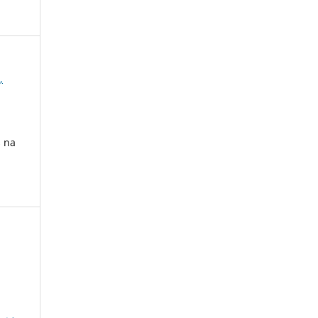
,
s na
a