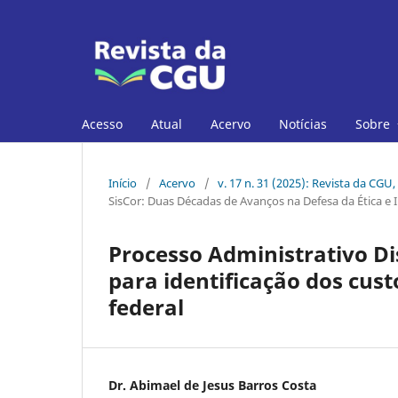
Acesso
Atual
Acervo
Notícias
Sobre
Início
/
Acervo
/
v. 17 n. 31 (2025): Revista da CGU,
SisCor: Duas Décadas de Avanços na Defesa da Ética e 
Processo Administrativo Di
para identificação dos cus
federal
Dr. Abimael de Jesus Barros Costa