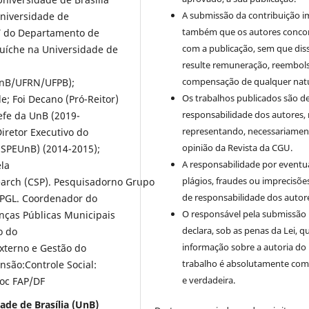
A submissão da contribuição i
Universidade de
também que os autores conc
T do Departamento de
com a publicação, sem que dis
duíche na Universidade de
resulte remuneração, reembol
compensação de qualquer nat
UnB/UFRN/UFPB);
Os trabalhos publicados são d
e; Foi Decano (Pró-Reitor)
responsabilidade dos autores,
efe da UnB (2019-
representando, necessariament
iretor Executivo do
opinião da Revista da CGU.
ESPEUnB) (2014-2015);
A responsabilidade por eventu
ela
plágios, fraudes ou imprecisõe
earch (CSP). Pesquisadorno Grupo
de responsabilidade dos autor
EPGL. Coordenador do
O responsável pela submissão
nças Públicas Municipais
declara, sob as penas da Lei, q
o do
informação sobre a autoria do
Externo e Gestão do
trabalho é absolutamente com
são:Controle Social:
e verdadeira.
hoc FAP/DF
ade de Brasília (UnB)