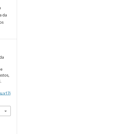
m
a da
os
 da
de
ustos,
.
u.v17i