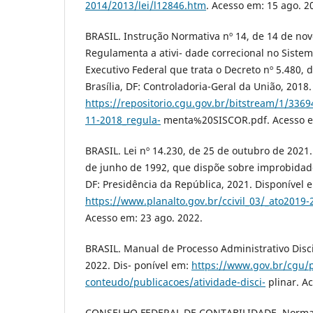
2014/2013/lei/l12846.htm
. Acesso em: 15 ago. 2
BRASIL. Instrução Normativa nº 14, de 14 de no
Regulamenta a ativi- dade correcional no Siste
Executivo Federal que trata o Decreto nº 5.480, 
Brasília, DF: Controladoria-Geral da União, 2018
https://repositorio.cgu.gov.br/bitstream/1/33
11-2018_regula-
menta%20SISCOR.pdf. Acesso em
BRASIL. Lei nº 14.230, de 25 de outubro de 2021. 
de junho de 1992, que dispõe sobre improbidade 
DF: Presidência da República, 2021. Disponível 
https://www.planalto.gov.br/ccivil_03/_ato2019
Acesso em: 23 ago. 2022.
BRASIL. Manual de Processo Administrativo Discip
2022. Dis- ponível em:
https://www.gov.br/cgu/p
conteudo/publicacoes/atividade-disci-
plinar. Ac
CONSELHO FEDERAL DE CONTABILIDADE. Norma B