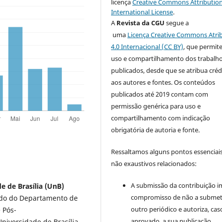
licença
Creative Commons Attribution
International License
.
A
Revista da CGU
segue a
uma
Licença Creative Commons Atri
4.0 Internacional (CC BY)
, que permit
uso e compartilhamento dos trabalh
publicados, desde que se atribua créd
aos autores e fontes. Os conteúdos
publicados até 2019 contam com
permissão genérica para uso e
compartilhamento com indicação
obrigatória de autoria e fonte.
Ressaltamos alguns pontos essenciais
não exaustivos relacionados:
A submissão da contribuição i
e de Brasília (UnB)
compromisso de não a submet
iado do Departamento de
outro periódico e autoriza, cas
 Pós-
aprovado, a sua publicação.
niversidade de Brasília