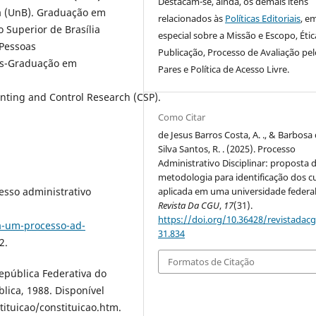
Destacam-se, ainda, os demais itens
ia (UnB). Graduação em
relacionados às
Políticas Editoriais
, e
 Superior de Brasília
especial sobre a Missão e Escopo, Étic
 Pessoas
Publicação, Processo de Avaliação pel
Pós-Graduação em
Pares e Política de Acesso Livre.
unting and Control Research (CSP).
Como Citar
de Jesus Barros Costa, A. ., & Barbosa
Silva Santos, R. . (2025). Processo
Administrativo Disciplinar: proposta 
metodologia para identificação dos c
aplicada em uma universidade federal
esso administrativo
Revista Da CGU
,
17
(31).
https://doi.org/10.36428/revistadacg
a-um-processo-ad-
31.834
2.
Formatos de Citação
República Federativa do
blica, 1988. Disponível
tituicao/constituicao.htm.