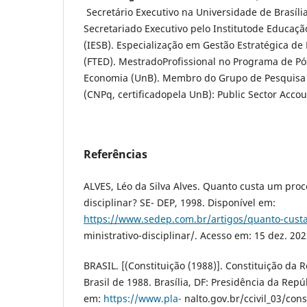
Secretário Executivo na Universidade de Brasíl
Secretariado Executivo pelo Institutode Educação
(IESB). Especialização em Gestão Estratégica de
(FTED). MestradoProfissional no Programa de 
Economia (UnB). Membro do Grupo de Pesquisa
(CNPq, certificadopela UnB): Public Sector Acco
Referências
ALVES, Léo da Silva Alves. Quanto custa um proc
disciplinar? SE- DEP, 1998. Disponível em:
https://www.sedep.com.br/artigos/quanto-cust
ministrativo-disciplinar/. Acesso em: 15 dez. 202
BRASIL. [(Constituição (1988)]. Constituição da 
Brasil de 1988. Brasília, DF: Presidência da Repú
em:
https://www.pla-
nalto.gov.br/ccivil_03/cons