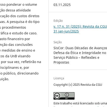
disso ponderar o volume
03.11.2025
ação dessa atividade
ficação dos custos diretos
Edição
vas. A pesquisa é do tipo
v. 17 n. 31 (2025): Revista da CGU
os procedimentos
31,jan-jun/2025
áfica e estudo de caso.
asto financeiro por
Seção
unção das conclusões
SisCor: Duas Décadas de Avanço
e medidas de ensino e
Defesa da Ética e Integridade no
cos da UnB visando
Serviço Público – Reflexões e
 por sua vez, refletirão na
Propostas
sciplinares e, por
io público, direcionando
Licença
tuição.
Copyright (c) 2025 Revista da CGU
Este trabalho está licenciado sob um