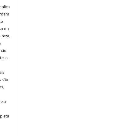
mplica
ordam
so
so ou
ureza
.
e
 não
e, a
ais
s são
es.
ue a
pleta