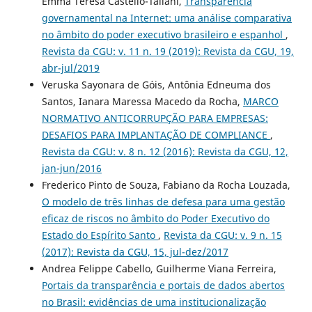
Emma Teresa Castello-Taliani,
Transparência
governamental na Internet: uma análise comparativa
no âmbito do poder executivo brasileiro e espanhol
,
Revista da CGU: v. 11 n. 19 (2019): Revista da CGU, 19,
abr-jul/2019
Veruska Sayonara de Góis, Antônia Edneuma dos
Santos, Ianara Maressa Macedo da Rocha,
MARCO
NORMATIVO ANTICORRUPÇÃO PARA EMPRESAS:
DESAFIOS PARA IMPLANTAÇÃO DE COMPLIANCE
,
Revista da CGU: v. 8 n. 12 (2016): Revista da CGU, 12,
jan-jun/2016
Frederico Pinto de Souza, Fabiano da Rocha Louzada,
O modelo de três linhas de defesa para uma gestão
eficaz de riscos no âmbito do Poder Executivo do
Estado do Espírito Santo
,
Revista da CGU: v. 9 n. 15
(2017): Revista da CGU, 15, jul-dez/2017
Andrea Felippe Cabello, Guilherme Viana Ferreira,
Portais da transparência e portais de dados abertos
no Brasil: evidências de uma institucionalização