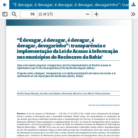
“É devagar, é devagar, é devagar, é devagar, devagarinho”: transparência e implementação da Lei de Acesso à Informação nos municípios do Recôncavo da Bahia