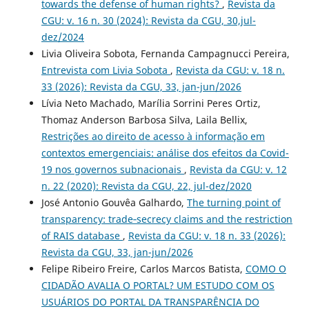
towards the defense of human rights?
,
Revista da
CGU: v. 16 n. 30 (2024): Revista da CGU, 30,jul-
dez/2024
Livia Oliveira Sobota, Fernanda Campagnucci Pereira,
Entrevista com Livia Sobota
,
Revista da CGU: v. 18 n.
33 (2026): Revista da CGU, 33, jan-jun/2026
Lívia Neto Machado, Marília Sorrini Peres Ortiz,
Thomaz Anderson Barbosa Silva, Laila Bellix,
Restrições ao direito de acesso à informação em
contextos emergenciais: análise dos efeitos da Covid-
19 nos governos subnacionais
,
Revista da CGU: v. 12
n. 22 (2020): Revista da CGU, 22, jul-dez/2020
José Antonio Gouvêa Galhardo,
The turning point of
transparency: trade‑secrecy claims and the restriction
of RAIS database
,
Revista da CGU: v. 18 n. 33 (2026):
Revista da CGU, 33, jan-jun/2026
Felipe Ribeiro Freire, Carlos Marcos Batista,
COMO O
CIDADÃO AVALIA O PORTAL? UM ESTUDO COM OS
USUÁRIOS DO PORTAL DA TRANSPARÊNCIA DO