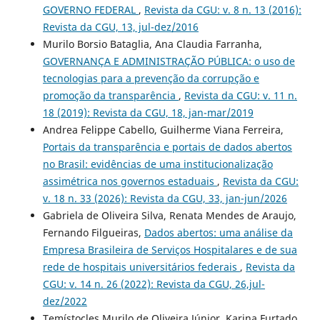
GOVERNO FEDERAL
,
Revista da CGU: v. 8 n. 13 (2016):
Revista da CGU, 13, jul-dez/2016
Murilo Borsio Bataglia, Ana Claudia Farranha,
GOVERNANÇA E ADMINISTRAÇÃO PÚBLICA: o uso de
tecnologias para a prevenção da corrupção e
promoção da transparência
,
Revista da CGU: v. 11 n.
18 (2019): Revista da CGU, 18, jan-mar/2019
Andrea Felippe Cabello, Guilherme Viana Ferreira,
Portais da transparência e portais de dados abertos
no Brasil: evidências de uma institucionalização
assimétrica nos governos estaduais
,
Revista da CGU:
v. 18 n. 33 (2026): Revista da CGU, 33, jan-jun/2026
Gabriela de Oliveira Silva, Renata Mendes de Araujo,
Fernando Filgueiras,
Dados abertos: uma análise da
Empresa Brasileira de Serviços Hospitalares e de sua
rede de hospitais universitários federais
,
Revista da
CGU: v. 14 n. 26 (2022): Revista da CGU, 26,jul-
dez/2022
Temístocles Murilo de Oliveira Júnior, Karina Furtado