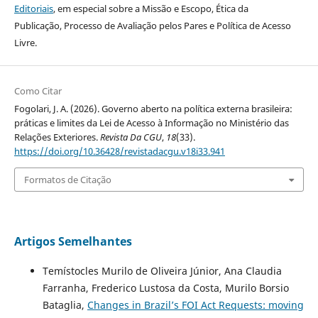
Editoriais
, em especial sobre a Missão e Escopo, Ética da
Publicação, Processo de Avaliação pelos Pares e Política de Acesso
Livre.
Como Citar
Fogolari, J. A. (2026). Governo aberto na política externa brasileira:
práticas e limites da Lei de Acesso à Informação no Ministério das
Relações Exteriores.
Revista Da CGU
,
18
(33).
https://doi.org/10.36428/revistadacgu.v18i33.941
Formatos de Citação
Artigos Semelhantes
Temístocles Murilo de Oliveira Júnior, Ana Claudia
Farranha, Frederico Lustosa da Costa, Murilo Borsio
Bataglia,
Changes in Brazil’s FOI Act Requests: moving