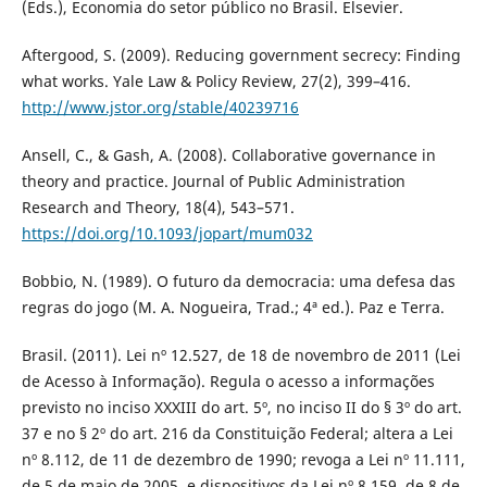
(Eds.), Economia do setor público no Brasil. Elsevier.
Aftergood, S. (2009). Reducing government secrecy: Finding
what works. Yale Law & Policy Review, 27(2), 399–416.
http://www.jstor.org/stable/40239716
Ansell, C., & Gash, A. (2008). Collaborative governance in
theory and practice. Journal of Public Administration
Research and Theory, 18(4), 543–571.
https://doi.org/10.1093/jopart/mum032
Bobbio, N. (1989). O futuro da democracia: uma defesa das
regras do jogo (M. A. Nogueira, Trad.; 4ª ed.). Paz e Terra.
Brasil. (2011). Lei nº 12.527, de 18 de novembro de 2011 (Lei
de Acesso à Informação). Regula o acesso a informações
previsto no inciso XXXIII do art. 5º, no inciso II do § 3º do art.
37 e no § 2º do art. 216 da Constituição Federal; altera a Lei
nº 8.112, de 11 de dezembro de 1990; revoga a Lei nº 11.111,
de 5 de maio de 2005, e dispositivos da Lei nº 8.159, de 8 de