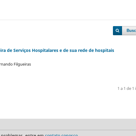
Busc
ra de Serviços Hospitalares e de sua rede de hospitais
ernando Filgueiras
1 a 1 de 1 
r problemas, entre em
contato conosco
.