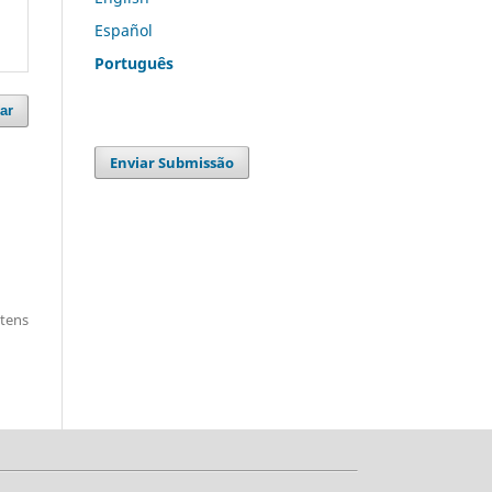
Español
Português
ar
Enviar Submissão
itens