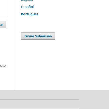
Español
Português
ar
Enviar Submissão
itens