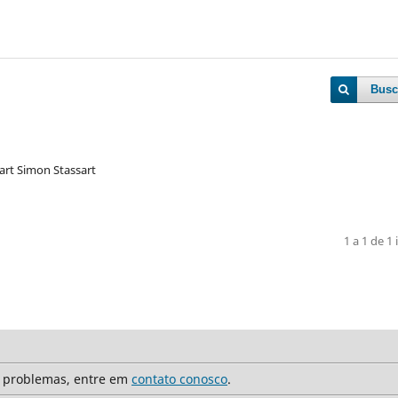
Busc
art Simon Stassart
1 a 1 de 1 
r problemas, entre em
contato conosco
.