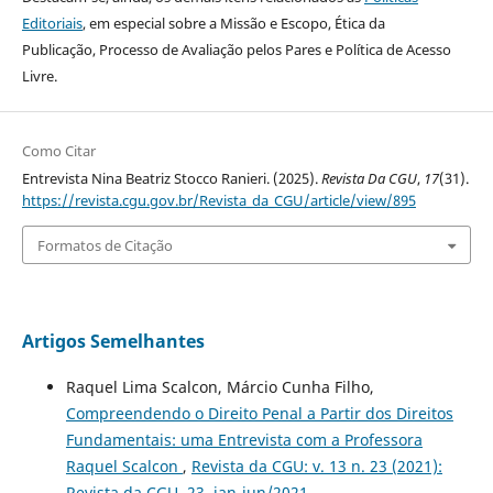
Editoriais
, em especial sobre a Missão e Escopo, Ética da
Publicação, Processo de Avaliação pelos Pares e Política de Acesso
Livre.
Como Citar
Entrevista Nina Beatriz Stocco Ranieri. (2025).
Revista Da CGU
,
17
(31).
https://revista.cgu.gov.br/Revista_da_CGU/article/view/895
Formatos de Citação
Artigos Semelhantes
Raquel Lima Scalcon, Márcio Cunha Filho,
Compreendendo o Direito Penal a Partir dos Direitos
Fundamentais: uma Entrevista com a Professora
Raquel Scalcon
,
Revista da CGU: v. 13 n. 23 (2021):
Revista da CGU, 23, jan-jun/2021