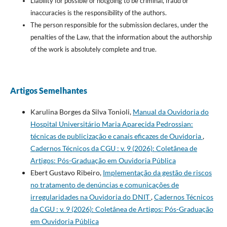
Liability for possible or notgoing to be criminal, fraud or
inaccuracies is the responsibility of the authors.
The person responsible for the submission declares, under the
penalties of the Law, that the information about the authorship
of the work is absolutely complete and true.
Artigos Semelhantes
Karulina Borges da Silva Tonioli,
Manual da Ouvidoria do
Hospital Universitário Maria Aparecida Pedrossian:
técnicas de publicização e canais eficazes de Ouvidoria
,
Cadernos Técnicos da CGU : v. 9 (2026): Coletânea de
Artigos: Pós-Graduação em Ouvidoria Pública
Ebert Gustavo Ribeiro,
Implementação da gestão de riscos
no tratamento de denúncias e comunicações de
irregularidades na Ouvidoria do DNIT
,
Cadernos Técnicos
da CGU : v. 9 (2026): Coletânea de Artigos: Pós-Graduação
em Ouvidoria Pública