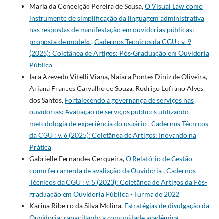
Maria da Conceição Pereira de Sousa,
O Visual Law como
instrumento de simplificação da linguagem administrativa
nas respostas de manifestação em ouvidorias públicas:
proposta de modelo
,
Cadernos Técnicos da CGU : v. 9
(2026): Coletânea de Artigos: Pós-Graduação em Ouvidoria
Pública
Iara Azevedo Vitelli Viana, Naiara Pontes Diniz de Oliveira,
Ariana Frances Carvalho de Souza, Rodrigo Lofrano Alves
dos Santos,
Fortalecendo a governança de serviços nas
ouvidorias: Avaliação de serviços públicos utilizando
metodologia de experiência do usuário
,
Cadernos Técnicos
da CGU : v. 6 (2025): Coletânea de Artigos: Inovando na
Prática
Gabrielle Fernandes Cerqueira,
O Relatório de Gestão
como ferramenta de avaliação da Ouvidoria
,
Cadernos
Técnicos da CGU : v. 5 (2023): Coletânea de Artigos da Pós-
graduação em Ouvidoria Pública - Turma de 2022
Karina Ribeiro da Silva Molina,
Estratégias de divulgação da
Ouvidoria: capacitando a comunidade acadêmica,