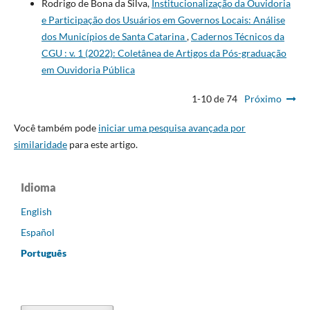
Rodrigo de Bona da Silva,
Institucionalização da Ouvidoria
e Participação dos Usuários em Governos Locais: Análise
dos Municípios de Santa Catarina
,
Cadernos Técnicos da
CGU : v. 1 (2022): Coletânea de Artigos da Pós-graduação
em Ouvidoria Pública
1-10 de 74
Próximo
Você também pode
iniciar uma pesquisa avançada por
similaridade
para este artigo.
Idioma
English
Español
Português