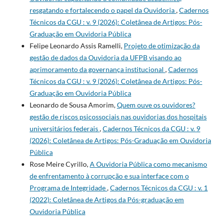
resgatando e fortalecendo o papel da Ouvidoria
,
Cadernos
Técnicos da CGU : v. 9 (2026): Coletânea de Artigos: Pós-
Graduação em Ouvidoria Pública
Felipe Leonardo Assis Ramelli,
Projeto de otimização da
gestão de dados da Ouvidoria da UFPB visando ao
aprimoramento da governança institucional
,
Cadernos
Técnicos da CGU : v. 9 (2026): Coletânea de Artigos: Pós-
Graduação em Ouvidoria Pública
Leonardo de Sousa Amorim,
Quem ouve os ouvidores?
gestão de riscos psicossociais nas ouvidorias dos hospitais
universitários federais
,
Cadernos Técnicos da CGU : v. 9
(2026): Coletânea de Artigos: Pós-Graduação em Ouvidoria
Pública
Rose Meire Cyrillo,
A Ouvidoria Pública como mecanismo
de enfrentamento à corrupção e sua interface com o
Programa de Integridade
,
Cadernos Técnicos da CGU : v. 1
(2022): Coletânea de Artigos da Pós-graduação em
Ouvidoria Pública