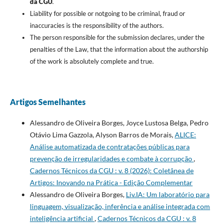
da CGU
.
Liability for possible or notgoing to be criminal, fraud or
inaccuracies is the responsibility of the authors.
The person responsible for the submission declares, under the
penalties of the Law, that the information about the authorship
of the work is absolutely complete and true.
Artigos Semelhantes
Alessandro de Oliveira Borges, Joyce Lustosa Belga, Pedro
Otávio Lima Gazzola, Alyson Barros de Morais,
ALICE:
Análise automatizada de contratações públicas para
prevenção de irregularidades e combate à corrupção
,
Cadernos Técnicos da CGU : v. 8 (2026): Coletânea de
Artigos: Inovando na Prática - Edição Complementar
Alessandro de Oliveira Borges,
Liv.IA: Um laboratório para
linguagem, visualização, inferência e análise integrada com
inteligência artificial
,
Cadernos Técnicos da CGU : v. 8