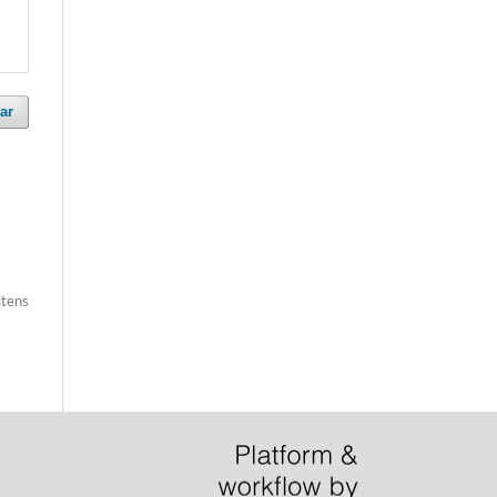
ar
itens