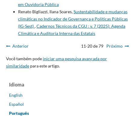
em Ouvidoria Pública
Renato Bigliazzi, Ilana Soares,
Sustentabilidade e mudanças
climáticas no Indicador de Governança e Políticas Públicas
(IG-Sest)
,
Cadernos Técnicos da CGU : v. 7 (2025): Agenda
Climática e Auditoria Interna das Estatais
Anterior
11-20 de 79
Próximo
Você também pode
iniciar uma pesquisa avançada por
similaridade
para este artigo.
Idioma
English
Español
Português