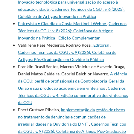
Inovação tecnológica para universalização do acesso à
educação cidadã
,
Cadernos Técnicos da CGU : v. 6 (2025):
Coletânea de Artigos: Inovando na Prática
Entrevista • Claudia da Costa Martinelli Wehbe
,
Cadernos
Técnicos da CGU : v. 8 (2026): Coletânea de Artigos:
Inovando na Prática - Edição Complementar
Valdirene Paes Medeiros, Rodrigo Rossi,
Editorial
,
Cadernos Técnicos da CGU : v. 9 (2026): Coletânea de
Artigos: Pós-Graduação em Ouvidoria Pública
Franklin Brasil Santos, Marcus Vinicius de Azevedo Braga,
Daniel Matos Caldeira, Gabriel Belchior Navarro,
A ciência
da CGU: perfil de profissionais da Controladoria-Geral da
União e sua produção acadêmica em vinte anos
,
Cadernos
Técnicos da CGU : v. 4: Edição comemorativa dos vinte anos
da CGU
Ebert Gustavo Ribeiro,
Implementação da gestão de riscos
no tratamento de denúncias e comunicações de
irregularidades na Ouvidoria do DNIT
,
Cadernos Técnicos
da CGU : v. 9 (2026): Coletânea de Artigos: Pós-Graduação