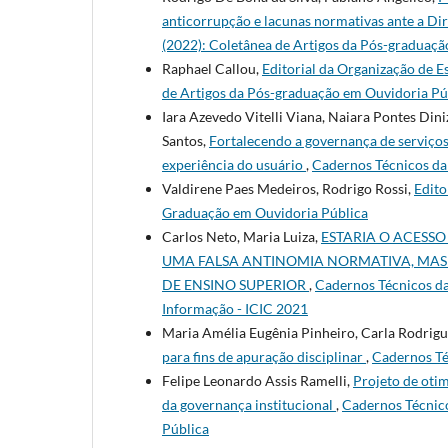
anticorrupção e lacunas normativas ante a D
(2022): Coletânea de Artigos da Pós-graduaçã
Raphael Callou,
Editorial da Organização de 
de Artigos da Pós-graduação em Ouvidoria Pú
Iara Azevedo Vitelli Viana, Naiara Pontes Din
Santos,
Fortalecendo a governança de serviços
experiência do usuário
,
Cadernos Técnicos da 
Valdirene Paes Medeiros, Rodrigo Rossi,
Edito
Graduação em Ouvidoria Pública
Carlos Neto, Maria Luiza,
ESTARIA O ACESS
UMA FALSA ANTINOMIA NORMATIVA, MAS 
DE ENSINO SUPERIOR
,
Cadernos Técnicos da
Informação - ICIC 2021
Maria Amélia Eugênia Pinheiro, Carla Rodrigu
para fins de apuração disciplinar
,
Cadernos Téc
Felipe Leonardo Assis Ramelli,
Projeto de oti
da governança institucional
,
Cadernos Técnico
Pública