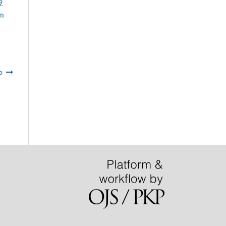
9
em
o