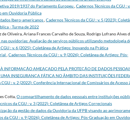
iretiva 2019/1937 do Parlamento Europeu
,
Cadernos Técnicos da CGU : v.
o em Ouvidoria Pública
Estados Ibero-americanos
,
Cadernos Técnicos da CGU : v. 5 (2023): Colet
blica - Turma de 2022
iz de Oliveira, Ariana Frances Carvalho de Souza, Rodrigo Lofrano Alves 
 nas ouvidorias: Avaliação de serviços públicos utilizando metodologia d
CGU : v. 6 (2025): Coletânea de Artigos: Inovando na Prática
rial
,
Cadernos Técnicos da CGU : v. 9 (2026): Coletânea de Artigos: Pós-
O À INFORMAÇÃO AMEAÇADO PELA PROTEÇÃO DE DADOS PESSOAI
UMA INSEGURANÇA FÁTICA NO ÂMBITO DAS INSTITUIÇÕES FEDER
 CGU : v. 2 (2022): Conferência Internacional de Comissários de Acesso 
es Cotta,
O compartilhamento de dados pessoais entre instituições públi
nicos da CGU : v. 3 (2022): Coletânea de Artigos Correcionais
mização da gestão de dados da Ouvidoria da UFPB visando ao aprimoram
s da CGU : v. 9 (2026): Coletânea de Artigos: Pós-Graduação em Ouvido