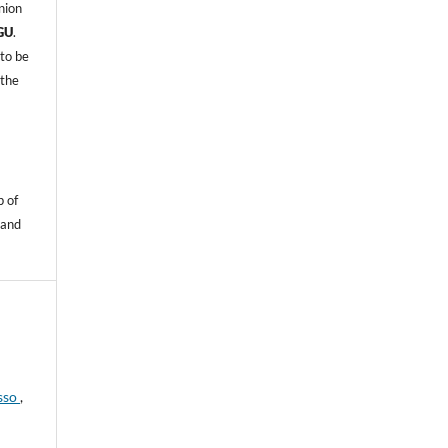
nion
GU
.
 to be
 the
p of
 and
esso
,