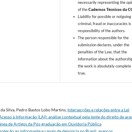
necessarily representing the opi
of the
Cadernos Técnicos da C
Liability for possible or notgoing
criminal, fraud or inaccuracies is
responsibility of the authors.
The person responsible for the
submission declares, under the
penalties of the Law, that the
information about the authorshi
the work is absolutely complete
true.
da Silva, Pedro Bastos Lobo Martins,
Intersecções e relações entre a Lei
cesso à Informação (LAI): análise contextual pela lente do direito de ac
tânea de Artigos da Pós-graduação em Ouvidoria Pública
roteção ao informante e canais de denúncia no Brasil: avanços