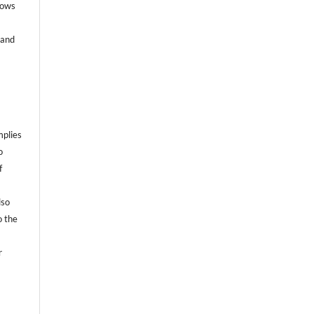
lows
 and
mplies
o
f
lso
o the
r
t