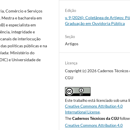
Edição
ia, Comércio e Serviços
v. 9 (2026): Coletânea de Artigos: Pó
). Mestra e bacharela em
Graduação em Ouvidoria Pública
nB) e especialista em
ência, integridade e
Seção
 canais de interlocução
Artigos
das políticas públicas e na
ulada: Ministério do
DIC) e Universidade de
Licença
Copyright (c) 2026 Cadernos Técnicos 
CGU
Este trabalho está licenciado sob uma l
Creative Commons Attribution 4.0
International License
.
The
Cadernos Técnicos da CGU
follow
Creative Commons Attribution 4.0