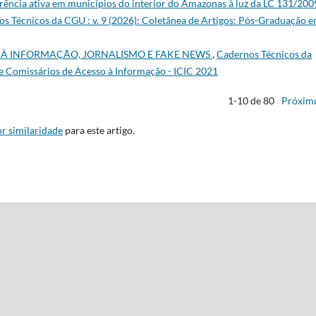
rência ativa em municípios do interior do Amazonas à luz da LC 131/200
s Técnicos da CGU : v. 9 (2026): Coletânea de Artigos: Pós-Graduação 
 À INFORMAÇÃO, JORNALISMO E FAKE NEWS
,
Cadernos Técnicos da
de Comissários de Acesso à Informação - ICIC 2021
1-10 de 80
Próxim
r similaridade
para este artigo.