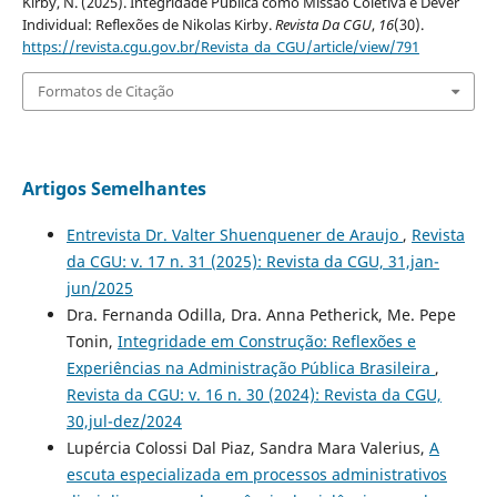
Kirby, N. (2025). Integridade Pública como Missão Coletiva e Dever
Individual: Reflexões de Nikolas Kirby.
Revista Da CGU
,
16
(30).
https://revista.cgu.gov.br/Revista_da_CGU/article/view/791
Formatos de Citação
Artigos Semelhantes
Entrevista Dr. Valter Shuenquener de Araujo
,
Revista
da CGU: v. 17 n. 31 (2025): Revista da CGU, 31,jan-
jun/2025
Dra. Fernanda Odilla, Dra. Anna Petherick, Me. Pepe
Tonin,
Integridade em Construção: Reflexões e
Experiências na Administração Pública Brasileira
,
Revista da CGU: v. 16 n. 30 (2024): Revista da CGU,
30,jul-dez/2024
Lupércia Colossi Dal Piaz, Sandra Mara Valerius,
A
escuta especializada em processos administrativos