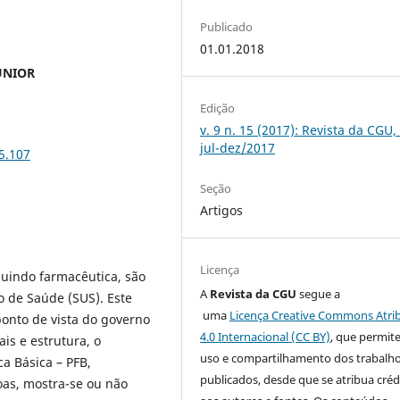
Publicado
01.01.2018
ÚNIOR
Edição
v. 9 n. 15 (2017): Revista da CGU,
jul-dez/2017
5.107
Seção
Artigos
Licença
cluindo farmacêutica, são
A
Revista da CGU
segue a
co de Saúde (SUS). Este
uma
Licença Creative Commons Atri
ponto de vista do governo
4.0 Internacional (CC BY)
, que permit
is e estrutura, o
uso e compartilhamento dos trabalh
a Básica – PFB,
publicados, desde que se atribua créd
oas, mostra-se ou não