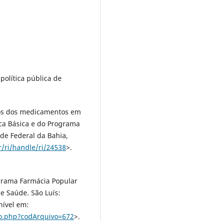
olítica pública de
tos dos medicamentos em
ca Básica e do Programa
ade Federal da Bahia,
r/ri/handle/ri/24538
>.
ograma Farmácia Popular
de Saúde. São Luís:
nível em:
vo.php?codArquivo=672
>.