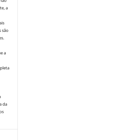
 não
e, a
ais
s são
es.
ue a
pleta
m
a da
os