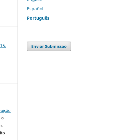
Español
Português
 15,
Enviar Submissão
buição
e o
os
ito