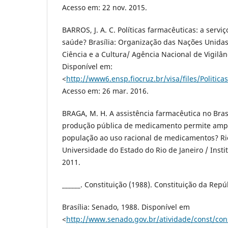
Acesso em: 22 nov. 2015.
BARROS, J. A. C. Políticas farmacêuticas: a servi
saúde? Brasília: Organização das Nações Unidas
Ciência e a Cultura/ Agência Nacional de Vigilânc
Disponível em:
<
http://www6.ensp.fiocruz.br/visa/files/Politic
Acesso em: 26 mar. 2016.
BRAGA, M. H. A assistência farmacêutica no Bra
produção pública de medicamento permite ampl
população ao uso racional de medicamentos? Rio
Universidade do Estado do Rio de Janeiro / Insti
2011.
______. Constituição (1988). Constituição da Repú
Brasília: Senado, 1988. Disponível em
<
http://www.senado.gov.br/atividade/const/cons