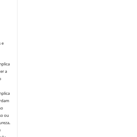
 e
mplica
er a
o
mplica
ordam
so
so ou
ureza
.
e