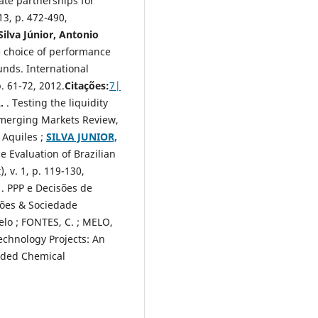
te partnerships for
 13, p. 472-490,
Silva Júnior, Antonio
he choice of performance
unds. International
 p. 61-72, 2012.
Citações:
7
|
.
. Testing the liquidity
Emerging Markets Review
,
 Aquiles ;
SILVA JUNIOR,
 Evaluation of Brazilian
 v. 1, p. 119-130,
. PPP e Decisões de
ções & Sociedade
lo ; FONTES, C. ; MELO,
echnology Projects: An
ided Chemical