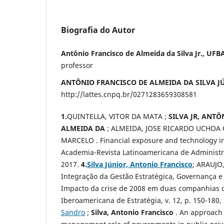
Biografia do Autor
Antônio Francisco de Almeida da Silva Jr., UFB
professor
ANTÔNIO FRANCISCO DE ALMEIDA DA SILVA J
http://lattes.cnpq.br/0271283659308581
1.
QUINTELLA, VITOR DA MATA ;
SILVA JR, ANT
ALMEIDA DA
; ALMEIDA, JOSE RICARDO UCHOA 
MARCELO . Financial exposure and technology i
Academia-Revista Latinoamericana de Administr
2017.
4.
Silva Júnior, Antonio Francisco
; ARAUJO,
Integração da Gestão Estratégica, Governança e
Impacto da crise de 2008 em duas companhias d
Iberoamericana de Estratégia, v. 12, p. 150-180,
Sandro
;
Silva, Antonio Francisco
. An approach 