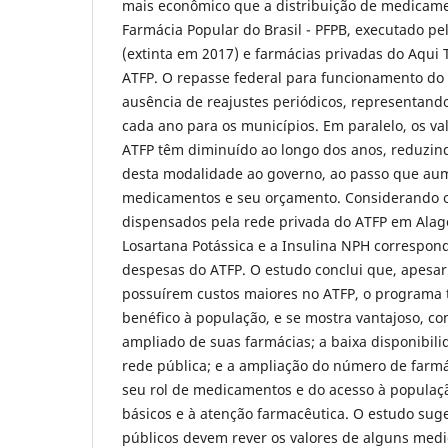
mais econômico que a distribuição de medicam
Farmácia Popular do Brasil - PFPB, executado pe
(extinta em 2017) e farmácias privadas do Aqui
ATFP. O repasse federal para funcionamento do 
ausência de reajustes periódicos, representan
cada ano para os municípios. Em paralelo, os va
ATFP têm diminuído ao longo dos anos, reduzind
desta modalidade ao governo, ao passo que a
medicamentos e seu orçamento. Considerando o
dispensados pela rede privada do ATFP em Alago
Losartana Potássica e a Insulina NPH correspo
despesas do ATFP. O estudo conclui que, apesa
possuírem custos maiores no ATFP, o programa 
benéfico à população, e se mostra vantajoso, co
ampliado de suas farmácias; a baixa disponibil
rede pública; e a ampliação do número de farmá
seu rol de medicamentos e do acesso à popula
básicos e à atenção farmacêutica. O estudo sug
públicos devem rever os valores de alguns me