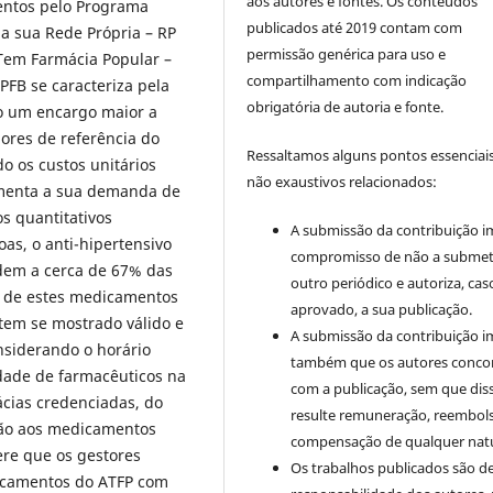
aos autores e fontes. Os conteúdos
entos pelo Programa
publicados até 2019 contam com
la sua Rede Própria – RP
permissão genérica para uso e
 Tem Farmácia Popular –
compartilhamento com indicação
PFB se caracteriza pela
obrigatória de autoria e fonte.
do um encargo maior a
lores de referência do
Ressaltamos alguns pontos essenciais
o os custos unitários
não exaustivos relacionados:
umenta a sua demanda de
s quantitativos
A submissão da contribuição i
as, o anti-hipertensivo
compromisso de não a submet
ndem a cerca de 67% das
outro periódico e autoriza, cas
r de estes medicamentos
aprovado, a sua publicação.
tem se mostrado válido e
A submissão da contribuição i
nsiderando o horário
também que os autores conc
idade de farmacêuticos na
com a publicação, sem que dis
cias credenciadas, do
resulte remuneração, reembol
ção aos medicamentos
compensação de qualquer nat
ere que os gestores
Os trabalhos publicados são d
dicamentos do ATFP com