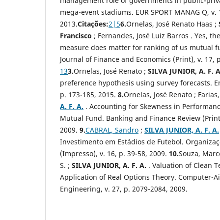
management role of governments in public-priva
mega-event stadiums. EUR SPORT MANAG Q
, v.
2013.
Citações:
2
|
5
6.
Ornelas, José Renato Haas ;
Francisco
; Fernandes, José Luiz Barros . Yes, t
measure does matter for ranking of us mutual f
Journal of Finance and Economics (Print)
, v. 17,
13
3.
Ornelas, José Renato ;
SILVA JUNIOR, A. F. A
preference hypothesis using survey forecasts. 
p. 173-185, 2015.
8.
Ornelas, José Renato ; Farias,
A. F. A.
. Accounting for Skewness in Performance
Mutual Fund. Banking and Finance Review (Print),
2009.
9.
CABRAL, Sandro
;
SILVA JUNIOR, A. F. A.
Investimento em Estádios de Futebol. Organiza
(Impresso), v. 16, p. 39-58, 2009.
10.
Souza, Marce
S. ;
SILVA JUNIOR, A. F. A.
. Valuation of Clean T
Application of Real Options Theory. Computer-A
Engineering, v. 27, p. 2079-2084, 2009.