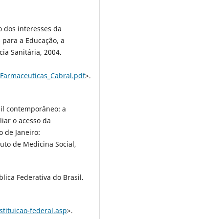
ço dos interesses da
 para a Educação, a
ia Sanitária, 2004.
asFarmaceuticas_Cabral.pdf
>.
sil contemporâneo: a
iar o acesso da
 de Janeiro:
tuto de Medicina Social,
blica Federativa do Brasil.
tituicao-federal.asp
>.