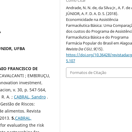
Como Citar
Andrade, N. N. de, da Silva Jr., A. F. de 
JÚNIOR, A. F. D. A. D. S. (2018).
Economicidade na Assistência
Farmacêutica Básica: Uma Comparaç
A
dos custos do Programa de Assistênc
Farmacêutica Básica e do Programa
Farmácia Popular do Brasil em Alagoa
ÚNIOR, UFBA
Revista Da CGU
,
9
(15).
https://doi.org/10.36428/revistadacg
5.107
ÔNIO FRANCISCO DE
Formatos de Citação
CAVALCANTI ; EMBIRUÇU,
nnovation investment.
acion
, v. 30, p. 547-564,
 R. A. ;
CABRAL, Sandro
.
 Gestão de Riscos:
e alimentos. Revista
 2013.
5.
CABRAL,
for evaluating the risk