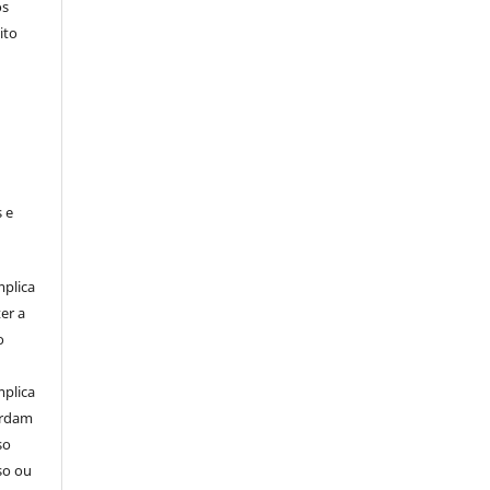
os
ito
 e
mplica
er a
o
mplica
ordam
so
so ou