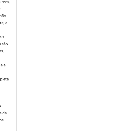
ureza
.
e
 não
e, a
ais
s são
es.
ue a
pleta
m
a da
os