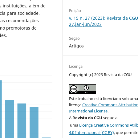
s instituições, além de
Edição
cia para sociedade.
v. 15 n. 27 (2023): Revista da CGU
m as recomendações
27,jan-jun/2023
como promotoras de
des.
Seção
Artigos
Licença
Copyright (c) 2023 Revista da CGU
Este trabalho está licenciado sob um
licença
Creative Commons Attribution
International License
.
A
Revista da CGU
segue a
uma
Licença Creative Commons Atri
4.0 Internacional (CC BY)
, que permit