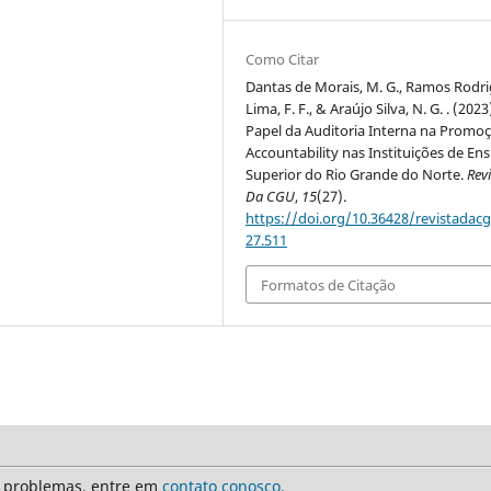
Como Citar
Dantas de Morais, M. G., Ramos Rodr
Lima, F. F., & Araújo Silva, N. G. . (2023
Papel da Auditoria Interna na Promo
Accountability nas Instituições de En
Superior do Rio Grande do Norte.
Rev
Da CGU
,
15
(27).
https://doi.org/10.36428/revistadacg
27.511
Formatos de Citação
r problemas, entre em
contato conosco
.