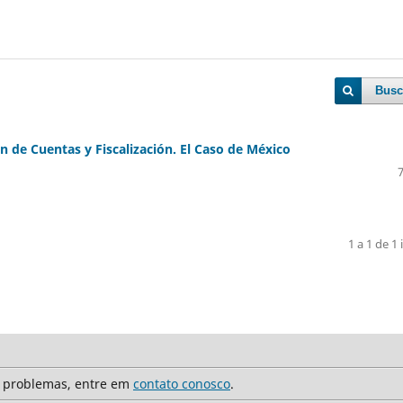
Busc
n de Cuentas y Fiscalización. El Caso de México
1 a 1 de 1 
r problemas, entre em
contato conosco
.