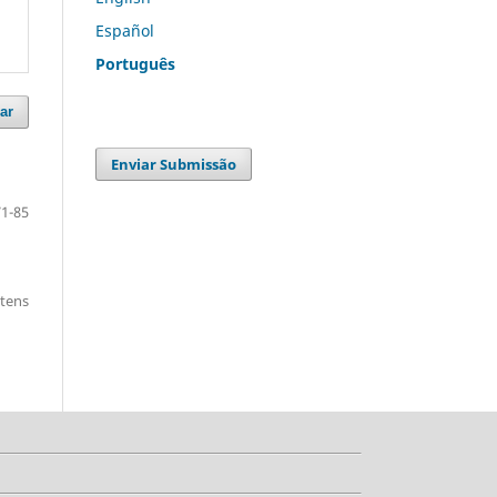
Español
Português
ar
Enviar Submissão
71-85
itens