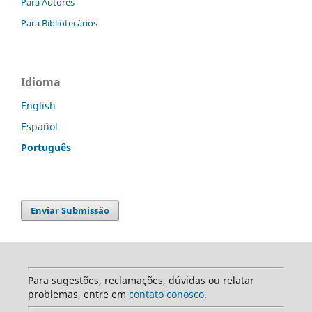
Para Autores
Para Bibliotecários
Idioma
English
Español
Português
Enviar Submissão
Para sugestões, reclamações, dúvidas ou relatar
problemas, entre em
contato conosco
.