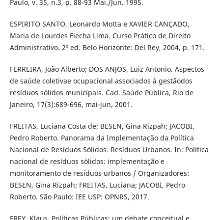
Paulo, v. 35, n.3, p. 88-93 Mai./Jun. 1995.
ESPIRITO SANTO, Leonardo Motta e XAVIER CANÇADO,
Maria de Lourdes Flecha Lima. Curso Prático de Direito
Administrativo. 2º ed. Belo Horizonte: Del Rey, 2004, p. 171.
FERREIRA, João Alberto; DOS ANJOS, Luiz Antonio. Aspectos
de saúde coletivae ocupacional associados à gestãodos
resíduos sólidos municipais. Cad. Saúde Pública, Rio de
Janeiro, 17(3):689-696, mai-jun, 2001.
FREITAS, Luciana Costa de; BESEN, Gina Rizpah; JACOBI,
Pedro Roberto. Panorama da Implementação da Política
Nacional de Resíduos Sólidos: Resíduos Urbanos. In: Política
nacional de resíduos sólidos: implementação e
monitoramento de resíduos urbanos / Organizadores:
BESEN, Gina Rizpah; FREITAS, Luciana; JACOBI, Pedro
Roberto. São Paulo: IEE USP: OPNRS, 2017.
FREY, Klaus. Políticas Públicas: um debate conceitual e