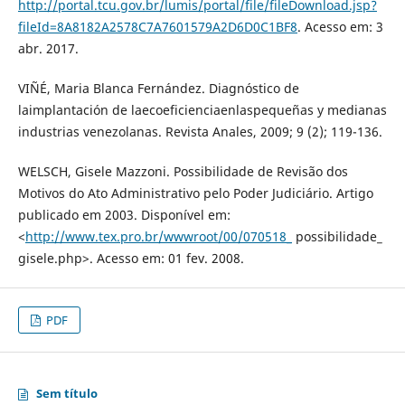
http://portal.tcu.gov.br/lumis/portal/file/fileDownload.jsp?
fileId=8A8182A2578C7A7601579A2D6D0C1BF8
. Acesso em: 3
abr. 2017.
VIÑÉ, Maria Blanca Fernández. Diagnóstico de
laimplantación de laecoeficienciaenlaspequeñas y medianas
industrias venezolanas. Revista Anales, 2009; 9 (2); 119-136.
WELSCH, Gisele Mazzoni. Possibilidade de Revisão dos
Motivos do Ato Administrativo pelo Poder Judiciário. Artigo
publicado em 2003. Disponível em:
<
http://www.tex.pro.br/wwwroot/00/070518_
possibilidade_
gisele.php>. Acesso em: 01 fev. 2008.
PDF
Sem título