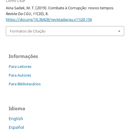
Como Citar
Aina Sadek, M. T. (2019). Combate à Corrupção: novos tempos.
Revista Da CGU
,
11
(20), 8.
https://doi.org/10.36428/revistadacgu.v11i20.156
Formatos de Citação
Informações
Para Leitores
Para Autores
Para Bibliotecários
Idioma
English
Español