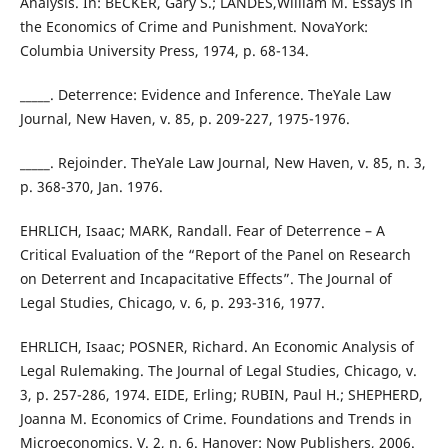
Analysis. In: BECKER, Gary S.; LANDES,William M. Essays in
the Economics of Crime and Punishment. NovaYork:
Columbia University Press, 1974, p. 68-134.
_____. Deterrence: Evidence and Inference. TheYale Law
Journal, New Haven, v. 85, p. 209-227, 1975-1976.
_____. Rejoinder. TheYale Law Journal, New Haven, v. 85, n. 3,
p. 368-370, Jan. 1976.
EHRLICH, Isaac; MARK, Randall. Fear of Deterrence – A
Critical Evaluation of the “Report of the Panel on Research
on Deterrent and Incapacitative Effects”. The Journal of
Legal Studies, Chicago, v. 6, p. 293-316, 1977.
EHRLICH, Isaac; POSNER, Richard. An Economic Analysis of
Legal Rulemaking. The Journal of Legal Studies, Chicago, v.
3, p. 257-286, 1974. EIDE, Erling; RUBIN, Paul H.; SHEPHERD,
Joanna M. Economics of Crime. Foundations and Trends in
Microeconomics. V. 2, n. 6. Hanover: Now Publishers, 2006.