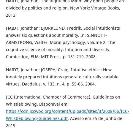
HAIDT, Jonathan. The Righteous Mind: why good people are
divided by politics and religion. New York: Vintage Books,
2013.
HAIDT, Jonathan; BJORKLUND, Fredrik. Social intuitionists
answer six questions about morality. In: SINNOTT-
ARMSTRONG, Walter. Moral psychology, volume 2: The
cognitive science of morality: Intuition and diversity.
Cambridge, EUA: MIT Press, p. 181-219, 2008.
HAIDT, Jonathan; JOSEPH, Craig. Intuitive ethics: How
innately prepared intuitions generate culturally variable
virtues. Daedalus, v. 133, n. 4, p. 55-66, 2004.
ICC (International Chamber of Commerce). Guidelines on
Whistleblowing. Disponível em:
https://cdn.iccwbo.org/content/uploads/sites/3/2008/06/ICC-
Whistleblowing-Guidelines.pdf
. Acesso em 25 de junho de
2019.