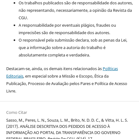
Os trabalhos publicados são de responsabilidade dos autores,
não representando, necessariamente, a opinião da Revista da
CGU.
A responsabilidade por eventuais plágios, fraudes ou
imprecisões são de responsabilidade dos autores.
O responsável pela submissão declara, sob as penas da Lei,
que a informação sobre a autoria do trabalho é
absolutamente completa e verdadeira.
Destacam-se, ainda, os demais itens relacionados às
Políticas
Editoriais
, em especial sobre a Missão e Escopo, Ética da
Publicação, Processo de Avaliação pelos Pares e Política de Acesso
Livre.
Como Citar
Sasso, M., Peres, L. N., Souza, L. M., Brito, N. D. D. C., & Vitta, H. L. S.
(2017). ANÁLISE DESCRITIVA DOS PEDIDOS DE ACESSO À
INFORMAÇÃO AO PORTAL DA TRANSPARÊNCIA DO GOVERNO
FEDERAL BRASILEIRO.
Revista Da CGU
,
9
(14), 17.