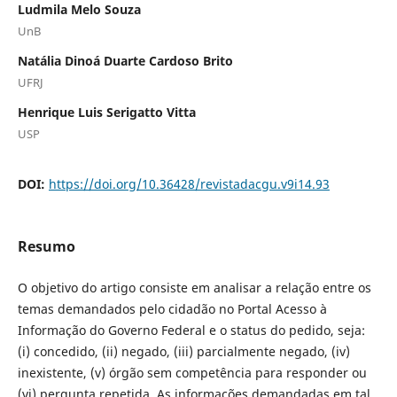
Ludmila Melo Souza
UnB
Natália Dinoá Duarte Cardoso Brito
UFRJ
Henrique Luis Serigatto Vitta
USP
DOI:
https://doi.org/10.36428/revistadacgu.v9i14.93
Resumo
O objetivo do artigo consiste em analisar a relação entre os
temas demandados pelo cidadão no Portal Acesso à
Informação do Governo Federal e o status do pedido, seja:
(i) concedido, (ii) negado, (iii) parcialmente negado, (iv)
inexistente, (v) órgão sem competência para responder ou
(vi) pergunta repetida. As informações demandadas em tal