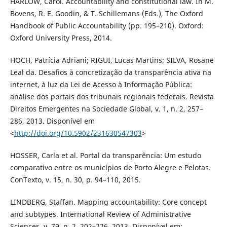
HARLOW, Carol. Accountability and constitutional law. In M.
Bovens, R. E. Goodin, & T. Schillemans (Eds.), The Oxford
Handbook of Public Accountability (pp. 195–210). Oxford:
Oxford University Press, 2014.
HOCH, Patrícia Adriani; RIGUI, Lucas Martins; SILVA, Rosane
Leal da. Desafios à concretização da transparência ativa na
internet, à luz da Lei de Acesso à Informação Pública:
análise dos portais dos tribunais regionais federais. Revista
Direitos Emergentes na Sociedade Global, v. 1, n. 2, 257–
286, 2013. Disponível em
<
http://doi.org/10.5902/231630547303
>
HOSSER, Carla et al. Portal da transparência: Um estudo
comparativo entre os municípios de Porto Alegre e Pelotas.
ConTexto, v. 15, n. 30, p. 94–110, 2015.
LINDBERG, Staffan. Mapping accountability: Core concept
and subtypes. International Review of Administrative
Sciences, v. 79, n. 2, 202–226, 2013. Disponível em: