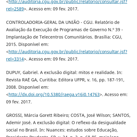
<
http://auditoria.cgu.gov.br/public/relatorio/consultar.jsf?
rel=2589
>. Acesso em: 09 fev. 2017.
CONTROLADORIA-GERAL DA UNIÃO - CGU. Relatório de
Avaliação da Execução de Programas de Governo N.º 39 -
Implantação de Telecentros Comunitários. Brasília: CGU,
2015. Disponível em:
<
http://auditoria.cgu.gov.br/public/relatorio/consultar.jsf?
rel=3314
>. Acesso em: 09 fev. 2017.
DUPUY, Gabriel. A exclusão digital: mitos e realidade. In:
Revista RA´E GA, Curitiba: Editora UFPR, v. 16, pp. 187-191,
2008. Disponível em:
<
http://dx.doi.org/10.5380/raega.v16i0.14763
>. Acesso em:
09 fev. 2017.
GROSSI, Márcia Gorett Ribeiro; COSTA, José Wilson; SANTOS,
Ademir José. A exclusão digital: O reflexo da desigualdade
social no Brasil. In: Nuances: estudos sobre Educação,