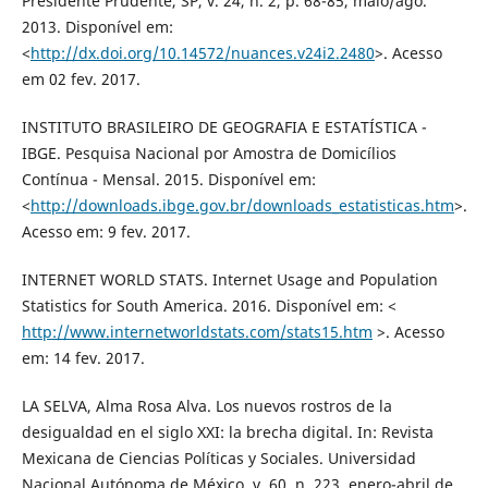
Presidente Prudente, SP, v. 24, n. 2, p. 68-85, maio/ago.
2013. Disponível em:
<
http://dx.doi.org/10.14572/nuances.v24i2.2480
>. Acesso
em 02 fev. 2017.
INSTITUTO BRASILEIRO DE GEOGRAFIA E ESTATÍSTICA -
IBGE. Pesquisa Nacional por Amostra de Domicílios
Contínua - Mensal. 2015. Disponível em:
<
http://downloads.ibge.gov.br/downloads_estatisticas.htm
>.
Acesso em: 9 fev. 2017.
INTERNET WORLD STATS. Internet Usage and Population
Statistics for South America. 2016. Disponível em: <
http://www.internetworldstats.com/stats15.htm
>. Acesso
em: 14 fev. 2017.
LA SELVA, Alma Rosa Alva. Los nuevos rostros de la
desigualdad en el siglo XXI: la brecha digital. In: Revista
Mexicana de Ciencias Políticas y Sociales. Universidad
Nacional Autónoma de México. v. 60, n. 223, enero-abril de