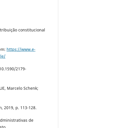
stribuição constitucional
 em:
https://www.e-
le/
10.1590/2179-
QUE, Marcelo Schenk;
m, 2019, p. 113-128.
administrativas de
sto