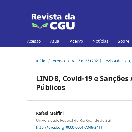
Acesso
Atual
Acervo
Notícias
Sobre
Início
/
Acervo
/
v. 13 n. 23 (2021): Revista da CGU,
LINDB, Covid-19 e Sanções 
Públicos
Rafael Maffini
Universidade Federal do Rio Grande do Sul
http://orcid.org/0000-0001-7349-2411