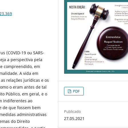
i23.369
rus (COVID-19 ou SARS-
eja a perspectiva pela
te compreendido, em
malidade. A vida em
s relações jurídicas e os
como o eram antes de tal
PDF
to Público, em geral, e o
m indiferentes ao
de de que fossem bem
Publicado
edidas administrativas
27.05.2021
emas do Direito