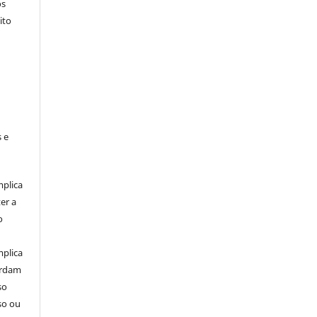
os
ito
 e
mplica
er a
o
mplica
ordam
so
so ou