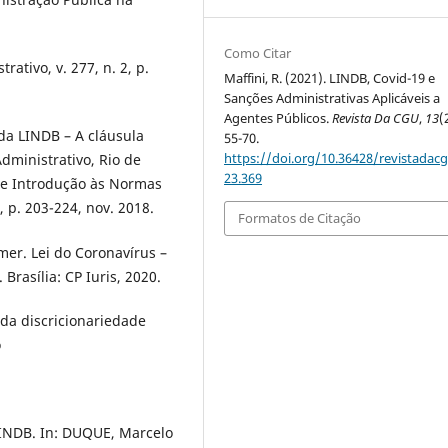
Como Citar
rativo, v. 277, n. 2, p.
Maffini, R. (2021). LINDB, Covid-19 e
Sanções Administrativas Aplicáveis a
Agentes Públicos.
Revista Da CGU
,
13
(
da LINDB – A cláusula
55-70.
https://doi.org/10.36428/revistadacg
Administrativo, Rio de
23.369
i de Introdução às Normas
, p. 203-224, nov. 2018.
Formatos de Citação
er. Lei do Coronavírus –
Brasília: CP Iuris, 2020.
 da discricionariedade
o
LINDB. In: DUQUE, Marcelo