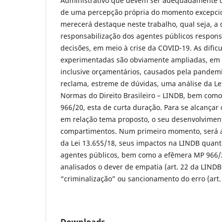
Administrativo que devem ser adequadamente c
de uma percepção própria do momento excepcio
merecerá destaque neste trabalho, qual seja, a
responsabilização dos agentes públicos respon
decisões, em meio à crise da COVID-19. As dific
experimentadas são obviamente ampliadas, em 
inclusive orçamentários, causados pela pandem
reclama, estreme de dúvidas, uma análise da Le
Normas do Direito Brasileiro – LINDB, bem como
966/20, esta de curta duração. Para se alcançar 
em relação tema proposto, o seu desenvolviment
compartimentos. Num primeiro momento, será a
da Lei 13.655/18, seus impactos na LINDB quant
agentes públicos, bem como a efêmera MP 966/2
analisados o dever de empatia (art. 22 da LINDB
“criminalização” ou sancionamento do erro (art.