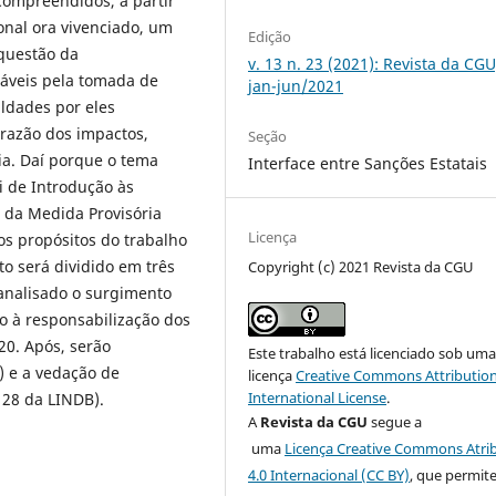
ompreendidos, a partir
nal ora vivenciado, um
Edição
 questão da
v. 13 n. 23 (2021): Revista da CGU
sáveis pela tomada de
jan-jun/2021
uldades por eles
razão dos impactos,
Seção
ia. Daí porque o tema
Interface entre Sanções Estatais
i de Introdução às
 da Medida Provisória
Licença
os propósitos do trabalho
o será dividido em três
Copyright (c) 2021 Revista da CGU
nalisado o surgimento
o à responsabilização dos
0. Após, serão
Este trabalho está licenciado sob um
) e a vedação de
licença
Creative Commons Attribution
International License
.
 28 da LINDB).
A
Revista da CGU
segue a
uma
Licença Creative Commons Atri
4.0 Internacional (CC BY)
, que permit