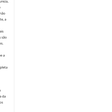
ureza
.
e
 não
e, a
ais
s são
es.
ue a
pleta
m
a da
os