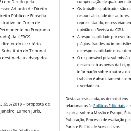
compensação de qualquer nat
6) em Direito pela
Os trabalhos publicados são d
essor Adjunto de Direito
responsabilidade dos autores,
eito Público e Filosofia
representando, necessariament
istrativo no Curso de
opinião da Revista da CGU.
or Permanente no Programa
A responsabilidade por eventu
rado) da UFRGS;
plágios, fraudes ou imprecisõe
diretor do escritório
de responsabilidade dos autor
 Substituto do Tribunal
O responsável pela submissão
ga destinada a advogados,
declara, sob as penas da Lei, q
informação sobre a autoria do
trabalho é absolutamente com
e verdadeira.
Destacam-se, ainda, os demais itens
13.655/2018 – proposta de
relacionados às
Políticas Editoriais
, e
Janeiro: Lumen Juris,
especial sobre a Missão e Escopo, Étic
Publicação, Processo de Avaliação pel
Pares e Política de Acesso Livre.
nistração Pública na