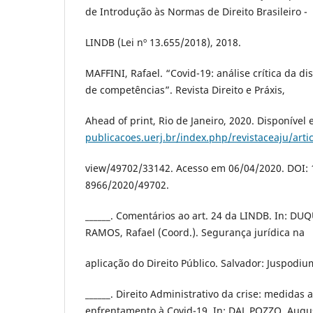
de Introdução às Normas de Direito Brasileiro -
LINDB (Lei nº 13.655/2018), 2018.
MAFFINI, Rafael. “Covid-19: análise crítica da di
de competências”. Revista Direito e Práxis,
Ahead of print, Rio de Janeiro, 2020. Disponível
publicacoes.uerj.br/index.php/revistaceaju/artic
view/49702/33142. Acesso em 06/04/2020. DOI: 
8966/2020/49702.
______. Comentários ao art. 24 da LINDB. In: DU
RAMOS, Rafael (Coord.). Segurança jurídica na
aplicação do Direito Público. Salvador: Juspodiu
______. Direito Administrativo da crise: medidas 
enfrentamento à Covid-19. In: DAL POZZO, Augu