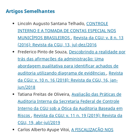
Artigos Semelhantes
Lincoln Augusto Santana Telhado,
CONTROLE
INTERNO E A TOMADA DE CONTAS ESPECIAL NOS
MUNICÍPIOS BRASILEIROS
,
Revista da CGU: v. 8 n. 13
(2016): Revista da CGU, 13, jul-dez/2016
Frederico Pinto de Souza,
Descobrindo a realidade por
trás das afirmações da administração: Uma
abordagem qualitativa para identificar achados de
auditoria utilizando diagrama de evidências
,
Revista
da CGU: v. 10 n. 16 (2018): Revista da CGU, 16, jan-
jun/2018
Tatiana Freitas de Oliveira,
Avaliação das Práticas de
Auditoria Interna da Secretaria Federal de Controle
Interno da CGU sob a Ótica da Auditoria Baseada em
Riscos
,
Revista da CGU: v. 11 n. 19 (2019): Revista da
CGU, 19, abr-jul/2019
Carlos Alberto Ayupe Vitoi,
A FISCALIZAÇÃO NOS