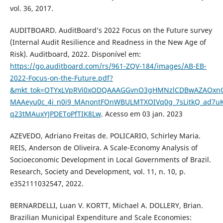
vol. 36, 2017.
AUDITBOARD. AuditBoard’s 2022 Focus on the Future survey
(Internal Audit Resilience and Readness in the New Age of
Risk). Auditboard, 2022. Disponível em:
https://go.auditboard.com/rs/961-ZQV-184/images/AB-EB-
2022-Focus-on-the-Future.pdf?
&mkt_tok=OTYxLVpRVi0xODQAAAGGvnO3gHMNzlCDBwAZAOxn
MAAeyu0c_4i_n0i9_MAnontFOnWBULMTXOIVq0g_7sLitkQ_ad7uK
q23tMAuxYJPDEToPfTIK8Lw
. Acesso em 03 jan. 2023
AZEVEDO, Adriano Freitas de. POLICARIO, Schirley Maria.
REIS, Anderson de Oliveira. A Scale-Economy Analysis of
Socioeconomic Development in Local Governments of Brazil.
Research, Society and Development, vol. 11, n. 10, p.
e352111032547, 2022.
BERNARDELLI, Luan V. KORTT, Michael A. DOLLERY, Brian.
Brazilian Municipal Expenditure and Scale Economies: