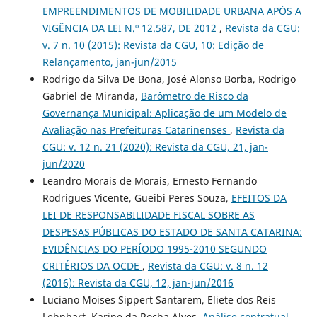
EMPREENDIMENTOS DE MOBILIDADE URBANA APÓS A
VIGÊNCIA DA LEI N.º 12.587, DE 2012
,
Revista da CGU:
v. 7 n. 10 (2015): Revista da CGU, 10: Edição de
Relançamento, jan-jun/2015
Rodrigo da Silva De Bona, José Alonso Borba, Rodrigo
Gabriel de Miranda,
Barômetro de Risco da
Governança Municipal: Aplicação de um Modelo de
Avaliação nas Prefeituras Catarinenses
,
Revista da
CGU: v. 12 n. 21 (2020): Revista da CGU, 21, jan-
jun/2020
Leandro Morais de Morais, Ernesto Fernando
Rodrigues Vicente, Gueibi Peres Souza,
EFEITOS DA
LEI DE RESPONSABILIDADE FISCAL SOBRE AS
DESPESAS PÚBLICAS DO ESTADO DE SANTA CATARINA:
EVIDÊNCIAS DO PERÍODO 1995-2010 SEGUNDO
CRITÉRIOS DA OCDE
,
Revista da CGU: v. 8 n. 12
(2016): Revista da CGU, 12, jan-jun/2016
Luciano Moises Sippert Santarem, Eliete dos Reis
Lehnhart, Karine da Rocha Alves,
Análise contratual