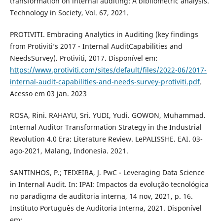
transformation on internal auditing: A bibliometric analysis.
Technology in Society, Vol. 67, 2021.
PROTIVITI. Embracing Analytics in Auditing (key findings
from Protiviti’s 2017 - Internal AuditCapabilities and
NeedsSurvey). Protiviti, 2017. Disponível em:
https://www.protiviti.com/sites/default/files/2022-06/2017-
internal-audit-capabilities-and-needs-survey-protiviti.pdf
.
Acesso em 03 jan. 2023
ROSA, Rini. RAHAYU, Sri. YUDI, Yudi. GOWON, Muhammad.
Internal Auditor Transformation Strategy in the Industrial
Revolution 4.0 Era: Literature Review. LePALISSHE. EAI. 03-
ago-2021, Malang, Indonesia. 2021.
SANTINHOS, P.; TEIXEIRA, J. PwC - Leveraging Data Science
in Internal Audit. In: IPAI: Impactos da evolução tecnológica
no paradigma de auditoria interna, 14 nov, 2021, p. 16.
Instituto Português de Auditoria Interna, 2021. Disponível
em: