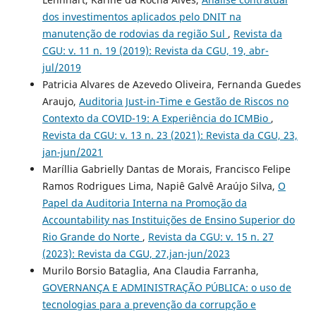
dos investimentos aplicados pelo DNIT na
manutenção de rodovias da região Sul
,
Revista da
CGU: v. 11 n. 19 (2019): Revista da CGU, 19, abr-
jul/2019
Patricia Alvares de Azevedo Oliveira, Fernanda Guedes
Araujo,
Auditoria Just-in-Time e Gestão de Riscos no
Contexto da COVID-19: A Experiência do ICMBio
,
Revista da CGU: v. 13 n. 23 (2021): Revista da CGU, 23,
jan-jun/2021
Maríllia Gabrielly Dantas de Morais, Francisco Felipe
Ramos Rodrigues Lima, Napiê Galvê Araújo Silva,
O
Papel da Auditoria Interna na Promoção da
Accountability nas Instituições de Ensino Superior do
Rio Grande do Norte
,
Revista da CGU: v. 15 n. 27
(2023): Revista da CGU, 27,jan-jun/2023
Murilo Borsio Bataglia, Ana Claudia Farranha,
GOVERNANÇA E ADMINISTRAÇÃO PÚBLICA: o uso de
tecnologias para a prevenção da corrupção e