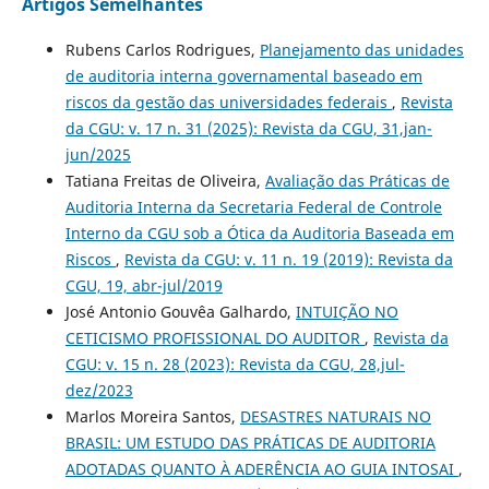
Artigos Semelhantes
Rubens Carlos Rodrigues,
Planejamento das unidades
de auditoria interna governamental baseado em
riscos da gestão das universidades federais
,
Revista
da CGU: v. 17 n. 31 (2025): Revista da CGU, 31,jan-
jun/2025
Tatiana Freitas de Oliveira,
Avaliação das Práticas de
Auditoria Interna da Secretaria Federal de Controle
Interno da CGU sob a Ótica da Auditoria Baseada em
Riscos
,
Revista da CGU: v. 11 n. 19 (2019): Revista da
CGU, 19, abr-jul/2019
José Antonio Gouvêa Galhardo,
INTUIÇÃO NO
CETICISMO PROFISSIONAL DO AUDITOR
,
Revista da
CGU: v. 15 n. 28 (2023): Revista da CGU, 28,jul-
dez/2023
Marlos Moreira Santos,
DESASTRES NATURAIS NO
BRASIL: UM ESTUDO DAS PRÁTICAS DE AUDITORIA
ADOTADAS QUANTO À ADERÊNCIA AO GUIA INTOSAI
,