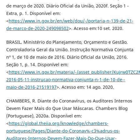
de março de 2020. Diário Oficial da União, 2020f. Seção 1 -
Extra, p. 1. Disponível em:
<
https://www.in.gov.br/en/web/dou/-/portaria-n-139-de-21-
de-marco-de-2020-249098502
>. Acesso em:10 set. 2020.
BRASIL. Ministério do Planejamento, Orçamento e Gestão.
Controladoria Geral da União. Instrução Normativa Conjunta
nº 1, de 10 de maio de 2016. Diário Oficial da União, 2016.
Seção 1, p. 14. Disponível em:
<
https://www.in.gov.br/materia/-/asset_publisher/Kujrw0TZC
2016-05-11-instrucao-normativa-conjunta-n-1-de-10-de--
maio-de-2016-21519197
>. Acesso em: 14 ago. 2020.
CHAMBERS, R. Diante do Coronavírus, os Auditores Internos
Devem Fazer Mais do Que Usar Máscaras. Chambers Blog
(Portuguese), 2020a. Disponível em:
<
https://global.theiia.org/knowledge/chambers-
portuguese/Pages/Diante-do-Coronav%-c3%adrus-os-
Auditores-Internos-Devem-Fazer-Mais-Do-Que-Usar-