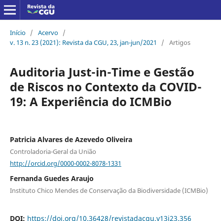
Início
/
Acervo
/
v. 13 n. 23 (2021): Revista da CGU, 23, jan-jun/2021
/
Artigos
Auditoria Just-in-Time e Gestão
de Riscos no Contexto da COVID-
19: A Experiência do ICMBio
Patricia Alvares de Azevedo Oliveira
Controladoria-Geral da União
http://orcid.org/0000-0002-8078-1331
Fernanda Guedes Araujo
Instituto Chico Mendes de Conservação da Biodiversidade (ICMBio)
DOI:
https://doi.org/10.36428/revistadacgu.v13i23.356