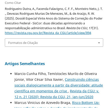
Como Citar
Rodrigueiro Dutra, A., Facenda Falavigno, C. F. F., Monteiro Neto, J. T.
., Devezas Rodrigues Murias De Menezes, M., & de Araújo, R. W.
(2025). Dossiê Especial Vinte Anos do Sistema de Correição do Poder
Executivo Federal - SisCor: duas décadas aprimorando a
responsabilização administrativa no Brasil.
Revista Da CGU
,
17
(31).
https://revista.cgu.gov.br/Revista_da_CGU/article/view/894
Formatos de Citação
Artigos Semelhantes
Marcio Cunha Filho, Temístocles Murilo de Oliveira
Júnior, Vitor César Silva Xavier,
Construindo ciências
sociais dialogicamente a partir da diversidade: atitude
científica em momentos de crise
,
Revista da CGU: v.
12 n. 21 (2020): Revista da CGU, 21, jan-jun/2020
Marcus Vinicius de Azevedo Braga,
Risco Bottom Up: