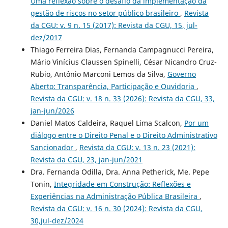
Uma reflexão sobre o desafio da implementação da
gestão de riscos no setor público brasileiro
,
Revista
da CGU: v. 9 n. 15 (2017): Revista da CGU, 15, jul-
dez/2017
Thiago Ferreira Dias, Fernanda Campagnucci Pereira,
Mário Vinícius Claussen Spinelli, César Nicandro Cruz-
Rubio, Antônio Marconi Lemos da Silva,
Governo
Aberto: Transparência, Participação e Ouvidoria
,
Revista da CGU: v. 18 n. 33 (2026): Revista da CGU, 33,
jan-jun/2026
Daniel Matos Caldeira, Raquel Lima Scalcon,
Por um
diálogo entre o Direito Penal e o Direito Administrativo
Sancionador
,
Revista da CGU: v. 13 n. 23 (2021):
Revista da CGU, 23, jan-jun/2021
Dra. Fernanda Odilla, Dra. Anna Petherick, Me. Pepe
Tonin,
Integridade em Construção: Reflexões e
Experiências na Administração Pública Brasileira
,
Revista da CGU: v. 16 n. 30 (2024): Revista da CGU,
30,jul-dez/2024