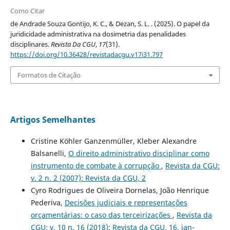
Como Citar
de Andrade Souza Gontijo, K. C., & Dezan, S. L. . (2025). O papel da
juridicidade administrativa na dosimetria das penalidades
disciplinares.
Revista Da CGU
,
17
(31).
https://doi.org/10.36428/revistadacgu.v17i31.797
Formatos de Citação
Artigos Semelhantes
Cristine Köhler Ganzenmüller, Kleber Alexandre
Balsanelli,
O direito administrativo disciplinar como
instrumento de combate à corrupção
,
Revista da CGU:
v. 2 n. 2 (2007): Revista da CGU, 2
Cyro Rodrigues de Oliveira Dornelas, João Henrique
Pederiva,
Decisões judiciais e representações
orçamentárias: o caso das terceirizações
,
Revista da
CGU: v. 10 n. 16 (2018): Revista da CGU, 16, jan-