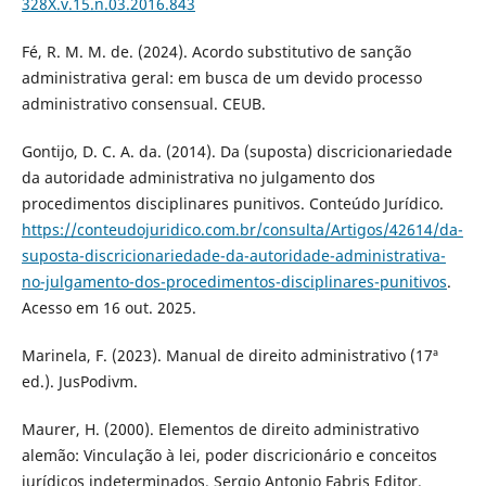
328X.v.15.n.03.2016.843
Fé, R. M. M. de. (2024). Acordo substitutivo de sanção
administrativa geral: em busca de um devido processo
administrativo consensual. CEUB.
Gontijo, D. C. A. da. (2014). Da (suposta) discricionariedade
da autoridade administrativa no julgamento dos
procedimentos disciplinares punitivos. Conteúdo Jurídico.
https://conteudojuridico.com.br/consulta/Artigos/42614/da-
suposta-discricionariedade-da-autoridade-administrativa-
no-julgamento-dos-procedimentos-disciplinares-punitivos
.
Acesso em 16 out. 2025.
Marinela, F. (2023). Manual de direito administrativo (17ª
ed.). JusPodivm.
Maurer, H. (2000). Elementos de direito administrativo
alemão: Vinculação à lei, poder discricionário e conceitos
jurídicos indeterminados. Sergio Antonio Fabris Editor.