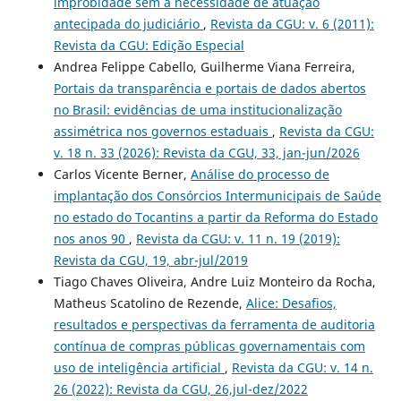
improbidade sem a necessidade de atuação
antecipada do judiciário
,
Revista da CGU: v. 6 (2011):
Revista da CGU: Edição Especial
Andrea Felippe Cabello, Guilherme Viana Ferreira,
Portais da transparência e portais de dados abertos
no Brasil: evidências de uma institucionalização
assimétrica nos governos estaduais
,
Revista da CGU:
v. 18 n. 33 (2026): Revista da CGU, 33, jan-jun/2026
Carlos Vicente Berner,
Análise do processo de
implantação dos Consórcios Intermunicipais de Saúde
no estado do Tocantins a partir da Reforma do Estado
nos anos 90
,
Revista da CGU: v. 11 n. 19 (2019):
Revista da CGU, 19, abr-jul/2019
Tiago Chaves Oliveira, Andre Luiz Monteiro da Rocha,
Matheus Scatolino de Rezende,
Alice: Desafios,
resultados e perspectivas da ferramenta de auditoria
contínua de compras públicas governamentais com
uso de inteligência artificial
,
Revista da CGU: v. 14 n.
26 (2022): Revista da CGU, 26,jul-dez/2022