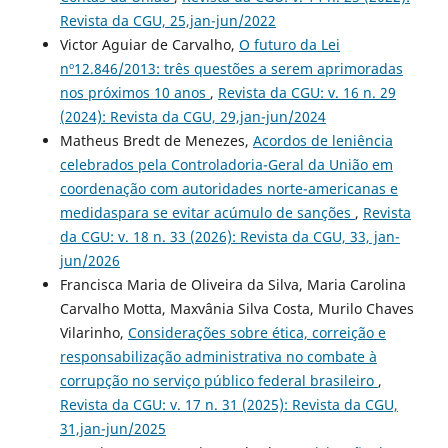
Revista da CGU, 25,jan-jun/2022
Victor Aguiar de Carvalho,
O futuro da Lei
nº12.846/2013: três questões a serem aprimoradas
nos próximos 10 anos
,
Revista da CGU: v. 16 n. 29
(2024): Revista da CGU, 29,jan-jun/2024
Matheus Bredt de Menezes,
Acordos de leniência
celebrados pela Controladoria-Geral da União em
coordenação com autoridades norte-americanas e
medidaspara se evitar acúmulo de sanções
,
Revista
da CGU: v. 18 n. 33 (2026): Revista da CGU, 33, jan-
jun/2026
Francisca Maria de Oliveira da Silva, Maria Carolina
Carvalho Motta, Maxvânia Silva Costa, Murilo Chaves
Vilarinho,
Considerações sobre ética, correição e
responsabilização administrativa no combate à
corrupção no serviço público federal brasileiro
,
Revista da CGU: v. 17 n. 31 (2025): Revista da CGU,
31,jan-jun/2025