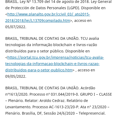
BRASIL. Ley Nº 13.709 del 14 de agosto de 2018. Ley General
de Protección de Datos Personales (LGPD). Disponible en
<
http://www.planalto.gov.br/ccivil_03/_ato2015-
2018/2018/lei/L13709compilado.htm
>, acceso en
05/07/2022.
BRASIL, TRIBUNAL DE CONTAS DA UNIÃO. TCU avalia
tecnologias da informação blockchain e livros-razão
distribuídos para o setor público. Disponible en
<
https://portal.tcu.gov.br/imprensa/noticias/tcu-avalia-
tecnologias-da-informacao-blockchain-e-livros-razao-
distribuidos-para-o-setor-publico.htm
> , acceso en
09/05/2022.
BRASIL. TRIBUNAL DE CONTAS DA UNIÃO. Acórdão
nº1613/2020. Processo nº 031.044/2019-0. GRUPO I – CLASSE
– Plenário. Relator: Aroldo Cedraz. Relatório de
Levantamento. Processo AC-1613-23/20-P. Ata n° 23/2020 –
Plenário. Brasília, DF, Sessão 24/6/2020 – Telepresencial.