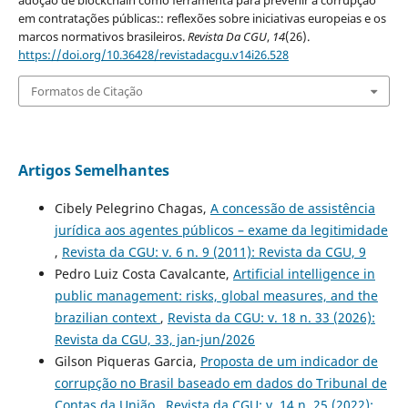
em contratações públicas:: reflexões sobre iniciativas europeias e os
marcos normativos brasileiros.
Revista Da CGU
,
14
(26).
https://doi.org/10.36428/revistadacgu.v14i26.528
Formatos de Citação
Artigos Semelhantes
Cibely Pelegrino Chagas,
A concessão de assistência
jurídica aos agentes públicos – exame da legitimidade
,
Revista da CGU: v. 6 n. 9 (2011): Revista da CGU, 9
Pedro Luiz Costa Cavalcante,
Artificial intelligence in
public management: risks, global measures, and the
brazilian context
,
Revista da CGU: v. 18 n. 33 (2026):
Revista da CGU, 33, jan-jun/2026
Gilson Piqueras Garcia,
Proposta de um indicador de
corrupção no Brasil baseado em dados do Tribunal de
Contas da União
,
Revista da CGU: v. 14 n. 25 (2022):