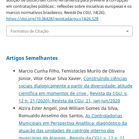
em contratações públicas:: reflexões sobre iniciativas europeias e os
marcos normativos brasileiros.
Revista Da CGU
,
14
(26).
https://doi.org/10.36428/revistadacgu.v14i26.528
Formatos de Citação
Artigos Semelhantes
Marcio Cunha Filho, Temístocles Murilo de Oliveira
Júnior, Vitor César Silva Xavier,
Construindo ciências
sociais dialogicamente a partir da diversidade: atitude
científica em momentos de crise
,
Revista da CGU: v.
12 n. 21 (2020): Revista da CGU, 21, jan-jun/2020
Alzira Ester Angeli, José William Gomes da Silva,
Romualdo Anselmo dos Santos,
As Controladorias
Municipais em Perspectiva Analítica: diagnóstico da
atuação das unidades de controle interno dos
municípios de Alagoas
,
Revista da CGU: v. 12 n. 21