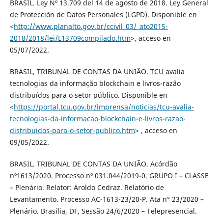
BRASIL. Ley Nº 13.709 del 14 de agosto de 2018. Ley General
de Protección de Datos Personales (LGPD). Disponible en
<
http://www.planalto.gov.br/ccivil_03/_ato2015-
2018/2018/lei/L13709compilado.htm
>, acceso en
05/07/2022.
BRASIL, TRIBUNAL DE CONTAS DA UNIÃO. TCU avalia
tecnologias da informação blockchain e livros-razão
distribuídos para o setor público. Disponible en
<
https://portal.tcu.gov.br/imprensa/noticias/tcu-avalia-
tecnologias-da-informacao-blockchain-e-livros-razao-
distribuidos-para-o-setor-publico.htm
> , acceso en
09/05/2022.
BRASIL. TRIBUNAL DE CONTAS DA UNIÃO. Acórdão
nº1613/2020. Processo nº 031.044/2019-0. GRUPO I – CLASSE
– Plenário. Relator: Aroldo Cedraz. Relatório de
Levantamento. Processo AC-1613-23/20-P. Ata n° 23/2020 –
Plenário. Brasília, DF, Sessão 24/6/2020 – Telepresencial.