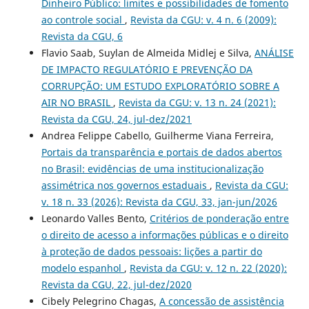
Dinheiro Público: limites e possibilidades de fomento
ao controle social
,
Revista da CGU: v. 4 n. 6 (2009):
Revista da CGU, 6
Flavio Saab, Suylan de Almeida Midlej e Silva,
ANÁLISE
DE IMPACTO REGULATÓRIO E PREVENÇÃO DA
CORRUPÇÃO: UM ESTUDO EXPLORATÓRIO SOBRE A
AIR NO BRASIL
,
Revista da CGU: v. 13 n. 24 (2021):
Revista da CGU, 24, jul-dez/2021
Andrea Felippe Cabello, Guilherme Viana Ferreira,
Portais da transparência e portais de dados abertos
no Brasil: evidências de uma institucionalização
assimétrica nos governos estaduais
,
Revista da CGU:
v. 18 n. 33 (2026): Revista da CGU, 33, jan-jun/2026
Leonardo Valles Bento,
Critérios de ponderação entre
o direito de acesso a informações públicas e o direito
à proteção de dados pessoais: lições a partir do
modelo espanhol
,
Revista da CGU: v. 12 n. 22 (2020):
Revista da CGU, 22, jul-dez/2020
Cibely Pelegrino Chagas,
A concessão de assistência