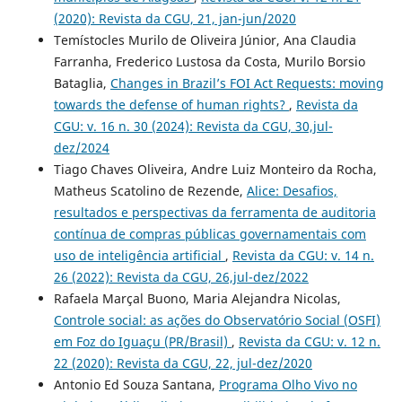
(2020): Revista da CGU, 21, jan-jun/2020
Temístocles Murilo de Oliveira Júnior, Ana Claudia
Farranha, Frederico Lustosa da Costa, Murilo Borsio
Bataglia,
Changes in Brazil’s FOI Act Requests: moving
towards the defense of human rights?
,
Revista da
CGU: v. 16 n. 30 (2024): Revista da CGU, 30,jul-
dez/2024
Tiago Chaves Oliveira, Andre Luiz Monteiro da Rocha,
Matheus Scatolino de Rezende,
Alice: Desafios,
resultados e perspectivas da ferramenta de auditoria
contínua de compras públicas governamentais com
uso de inteligência artificial
,
Revista da CGU: v. 14 n.
26 (2022): Revista da CGU, 26,jul-dez/2022
Rafaela Marçal Buono, Maria Alejandra Nicolas,
Controle social: as ações do Observatório Social (OSFI)
em Foz do Iguaçu (PR/Brasil)
,
Revista da CGU: v. 12 n.
22 (2020): Revista da CGU, 22, jul-dez/2020
Antonio Ed Souza Santana,
Programa Olho Vivo no