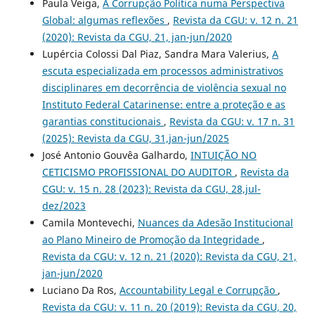
Paula Veiga,
A Corrupção Política numa Perspectiva
Global: algumas reflexões
,
Revista da CGU: v. 12 n. 21
(2020): Revista da CGU, 21, jan-jun/2020
Lupércia Colossi Dal Piaz, Sandra Mara Valerius,
A
escuta especializada em processos administrativos
disciplinares em decorrência de violência sexual no
Instituto Federal Catarinense: entre a proteção e as
garantias constitucionais
,
Revista da CGU: v. 17 n. 31
(2025): Revista da CGU, 31,jan-jun/2025
José Antonio Gouvêa Galhardo,
INTUIÇÃO NO
CETICISMO PROFISSIONAL DO AUDITOR
,
Revista da
CGU: v. 15 n. 28 (2023): Revista da CGU, 28,jul-
dez/2023
Camila Montevechi,
Nuances da Adesão Institucional
ao Plano Mineiro de Promoção da Integridade
,
Revista da CGU: v. 12 n. 21 (2020): Revista da CGU, 21,
jan-jun/2020
Luciano Da Ros,
Accountability Legal e Corrupção
,
Revista da CGU: v. 11 n. 20 (2019): Revista da CGU, 20,