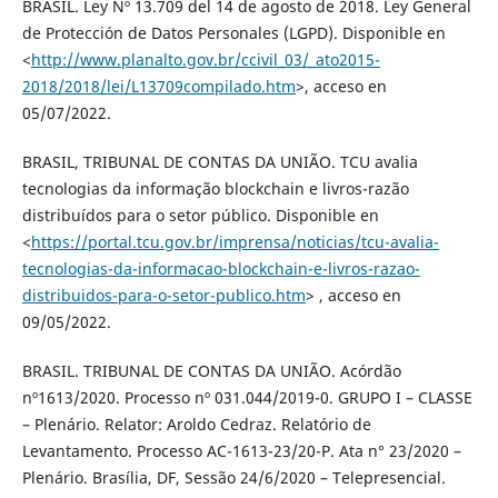
BRASIL. Ley Nº 13.709 del 14 de agosto de 2018. Ley General
de Protección de Datos Personales (LGPD). Disponible en
<
http://www.planalto.gov.br/ccivil_03/_ato2015-
2018/2018/lei/L13709compilado.htm
>, acceso en
05/07/2022.
BRASIL, TRIBUNAL DE CONTAS DA UNIÃO. TCU avalia
tecnologias da informação blockchain e livros-razão
distribuídos para o setor público. Disponible en
<
https://portal.tcu.gov.br/imprensa/noticias/tcu-avalia-
tecnologias-da-informacao-blockchain-e-livros-razao-
distribuidos-para-o-setor-publico.htm
> , acceso en
09/05/2022.
BRASIL. TRIBUNAL DE CONTAS DA UNIÃO. Acórdão
nº1613/2020. Processo nº 031.044/2019-0. GRUPO I – CLASSE
– Plenário. Relator: Aroldo Cedraz. Relatório de
Levantamento. Processo AC-1613-23/20-P. Ata n° 23/2020 –
Plenário. Brasília, DF, Sessão 24/6/2020 – Telepresencial.