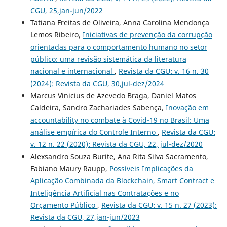
CGU, 25,jan-jun/2022
Tatiana Freitas de Oliveira, Anna Carolina Mendonça
Lemos Ribeiro,
Iniciativas de prevenção da corrupção
orientadas para o comportamento humano no setor
público: uma revisão sistemática da literatura
nacional e internacional
,
Revista da CGU: v. 16 n. 30
(2024): Revista da CGU, 30,jul-dez/2024
Marcus Vinicius de Azevedo Braga, Daniel Matos
Caldeira, Sandro Zachariades Sabença,
Inovação em
accountability no combate à Covid-19 no Brasil: Uma
análise empírica do Controle Interno
,
Revista da CGU:
v. 12 n. 22 (2020): Revista da CGU, 22, jul-dez/2020
Alexsandro Souza Burite, Ana Rita Silva Sacramento,
Fabiano Maury Raupp,
Possíveis Implicações da
Aplicação Combinada da Blockchain, Smart Contract e
Inteligência Artificial nas Contratações e no
Orçamento Público
,
Revista da CGU: v. 15 n. 27 (2023):
Revista da CGU, 27,jan-jun/2023