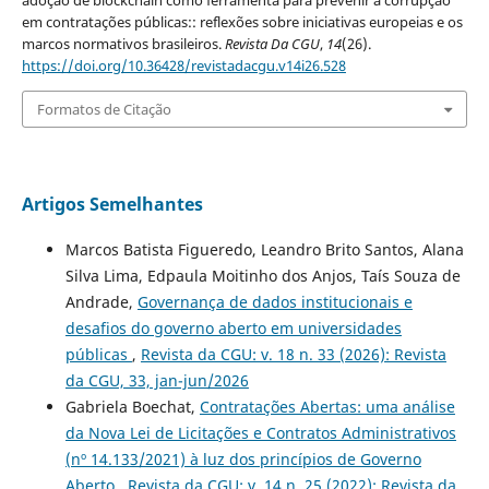
em contratações públicas:: reflexões sobre iniciativas europeias e os
marcos normativos brasileiros.
Revista Da CGU
,
14
(26).
https://doi.org/10.36428/revistadacgu.v14i26.528
Formatos de Citação
Artigos Semelhantes
Marcos Batista Figueredo, Leandro Brito Santos, Alana
Silva Lima, Edpaula Moitinho dos Anjos, Taís Souza de
Andrade,
Governança de dados institucionais e
desafios do governo aberto em universidades
públicas
,
Revista da CGU: v. 18 n. 33 (2026): Revista
da CGU, 33, jan-jun/2026
Gabriela Boechat,
Contratações Abertas: uma análise
da Nova Lei de Licitações e Contratos Administrativos
(nº 14.133/2021) à luz dos princípios de Governo
Aberto
,
Revista da CGU: v. 14 n. 25 (2022): Revista da