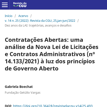
Início
/
Acervo
/
v. 14 n. 25 (2022): Revista da CGU, 25,jan-jun/2022
/
Dez anos da LAI: trajetórias, avanços e desafios
Contratações Abertas: uma
análise da Nova Lei de Licitações
e Contratos Administrativos (nº
14.133/2021) à luz dos princípios
de Governo Aberto
Gabriela Boechat
Fundação Getúlio Vargas
DOI:
https://doi.org/10.36428/revistadacgu.v14i25.493