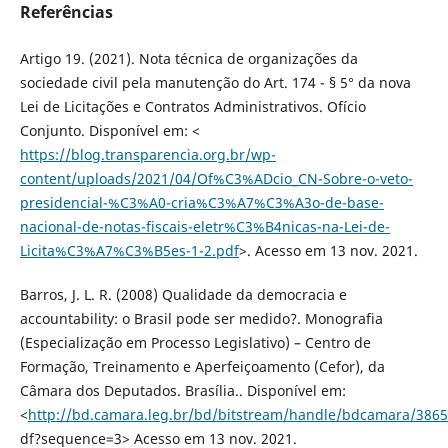
Referências
Artigo 19. (2021). Nota técnica de organizações da
sociedade civil pela manutenção do Art. 174 - § 5° da nova
Lei de Licitações e Contratos Administrativos. Ofício
Conjunto. Disponível em: <
https://blog.transparencia.org.br/wp-
content/uploads/2021/04/Of%C3%ADcio_CN-Sobre-o-veto-
presidencial-%C3%A0-cria%C3%A7%C3%A3o-de-base-
nacional-de-notas-fiscais-eletr%C3%B4nicas-na-Lei-de-
Licita%C3%A7%C3%B5es-1-2.pdf
>. Acesso em 13 nov. 2021.
Barros, J. L. R. (2008) Qualidade da democracia e
accountability: o Brasil pode ser medido?. Monografia
(Especialização em Processo Legislativo) – Centro de
Formação, Treinamento e Aperfeiçoamento (Cefor), da
Câmara dos Deputados. Brasília.. Disponível em:
<
http://bd.camara.leg.br/bd/bitstream/handle/bdcamara/3865
df?sequence=3> Acesso em 13 nov. 2021.