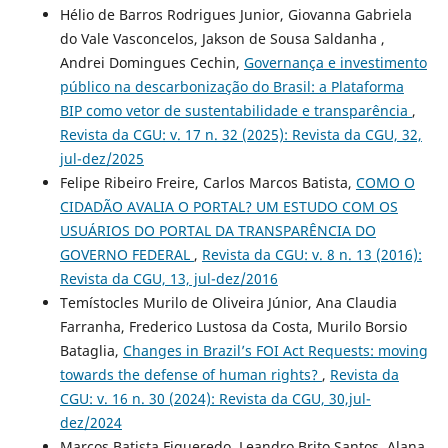
Hélio de Barros Rodrigues Junior, Giovanna Gabriela
do Vale Vasconcelos, Jakson de Sousa Saldanha ,
Andrei Domingues Cechin,
Governança e investimento
público na descarbonização do Brasil: a Plataforma
BIP como vetor de sustentabilidade e transparência
,
Revista da CGU: v. 17 n. 32 (2025): Revista da CGU, 32,
jul-dez/2025
Felipe Ribeiro Freire, Carlos Marcos Batista,
COMO O
CIDADÃO AVALIA O PORTAL? UM ESTUDO COM OS
USUÁRIOS DO PORTAL DA TRANSPARÊNCIA DO
GOVERNO FEDERAL
,
Revista da CGU: v. 8 n. 13 (2016):
Revista da CGU, 13, jul-dez/2016
Temístocles Murilo de Oliveira Júnior, Ana Claudia
Farranha, Frederico Lustosa da Costa, Murilo Borsio
Bataglia,
Changes in Brazil’s FOI Act Requests: moving
towards the defense of human rights?
,
Revista da
CGU: v. 16 n. 30 (2024): Revista da CGU, 30,jul-
dez/2024
Marcos Batista Figueredo, Leandro Brito Santos, Alana