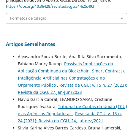
princípios de Governo Aberto.
Revista Da CGU
,
14
(25), 63-79.
https://doi.org/10.36428/revistadacgu.v14i25.493
Formatos de Citação
Artigos Semelhantes
Alexsandro Souza Burite, Ana Rita Silva Sacramento,
Fabiano Maury Raupp,
Possíveis Implicações da
Aplicação Combinada da Blockchain, Smart Contract e
Inteligência Artificial nas Contratações e no
Orçamento Público
,
Revista da CGU: v. 15 n. 27 (2023):
Revista da CGU, 27,jan-jun/2023
Flávio Garcia Cabral, LEANDRO SARAI, Cristiane
Rodrigues Iwakura,
Tribunal de Contas da União (TCU)
e as Agências Reguladoras
,
Revista da CGU: v. 13 n.
24 (2021): Revista da CGU, 24, jul-dez/2021
Silvia Karina Alves Barros Cardoso, Bruna Hamerski,