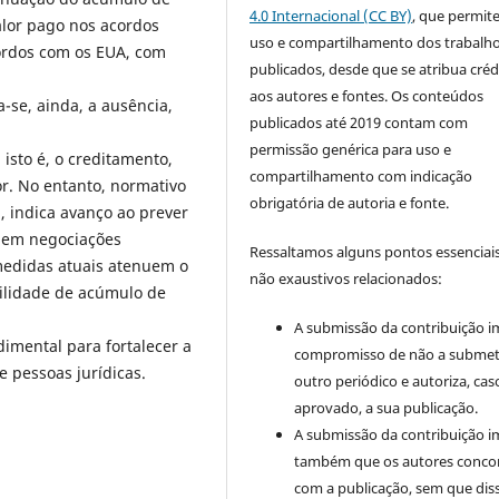
4.0 Internacional (CC BY)
, que permit
alor pago nos acordos
uso e compartilhamento dos trabalh
rdos com os EUA, com
publicados, desde que se atribua créd
aos autores e fontes. Os conteúdos
a-se, ainda, a ausência,
publicados até 2019 contam com
permissão genérica para uso e
 isto é, o creditamento,
compartilhamento com indicação
or. No entanto, normativo
obrigatória de autoria e fonte.
, indica avanço ao prever
m em negociações
Ressaltamos alguns pontos essenciais
 medidas atuais atenuem o
não exaustivos relacionados:
ilidade de acúmulo de
A submissão da contribuição i
imental para fortalecer a
compromisso de não a submet
e pessoas jurídicas.
outro periódico e autoriza, cas
aprovado, a sua publicação.
A submissão da contribuição i
também que os autores conc
com a publicação, sem que dis