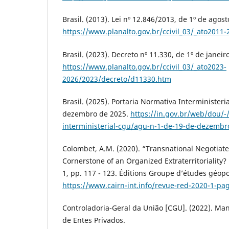
Brasil. (2013). Lei nº 12.846/2013, de 1º de agos
https://www.planalto.gov.br/ccivil_03/_ato2011
Brasil. (2023). Decreto nº 11.330, de 1º de janeir
https://www.planalto.gov.br/ccivil_03/_ato2023-
2026/2023/decreto/d11330.htm
Brasil. (2025). Portaria Normativa Interminister
dezembro de 2025.
https://in.gov.br/web/dou/-
interministerial-cgu/agu-n-1-de-19-de-dezemb
Colombet, A.M. (2020). “Transnational Negotiated
Cornerstone of an Organized Extraterritoriality? 
1, pp. 117 - 123. Éditions Groupe d’études géopo
https://www.cairn-int.info/revue-red-2020-1-pa
Controladoria-Geral da União [CGU]. (2022). Ma
de Entes Privados.