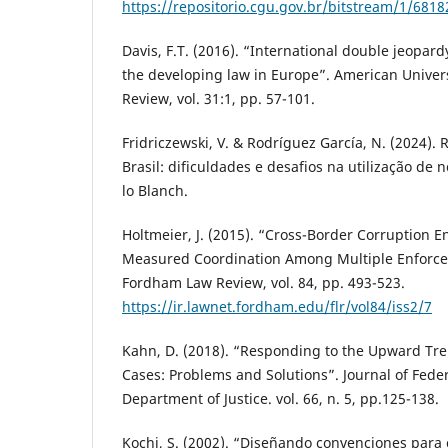
https://repositorio.cgu.gov.br/bitstream/1/681
Davis, F.T. (2016). “International double jeopard
the developing law in Europe”. American Univers
Review, vol. 31:1, pp. 57-101.
Fridriczewski, V. & Rodríguez García, N. (2024)
Brasil: dificuldades e desafios na utilização de 
lo Blanch.
Holtmeier, J. (2015). “Cross-Border Corruption E
Measured Coordination Among Multiple Enforce
Fordham Law Review, vol. 84, pp. 493-523.
https://ir.lawnet.fordham.edu/flr/vol84/iss2/7
Kahn, D. (2018). “Responding to the Upward Tren
Cases: Problems and Solutions”. Journal of Feder
Department of Justice. vol. 66, n. 5, pp.125-138.
Kochi, S. (2002). “Diseñando convenciones para 