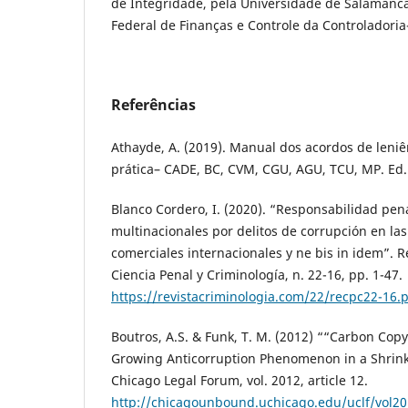
de Integridade, pela Universidade de Salamanca
Federal de Finanças e Controle da Controladoria
Referências
Athayde, A. (2019). Manual dos acordos de leniên
prática– CADE, BC, CVM, CGU, AGU, TCU, MP. Ed
Blanco Cordero, I. (2020). “Responsabilidad pen
multinacionales por delitos de corrupción en la
comerciales internacionales y ne bis in idem”. R
Ciencia Penal y Criminología, n. 22-16, pp. 1-47.
https://revistacriminologia.com/22/recpc22-16.
Boutros, A.S. & Funk, T. M. (2012) ““Carbon Copy
Growing Anticorruption Phenomenon in a Shrinki
Chicago Legal Forum, vol. 2012, article 12.
http://chicagounbound.uchicago.edu/uclf/vol20