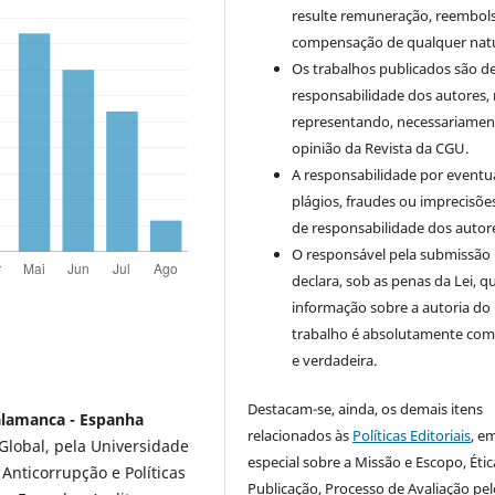
resulte remuneração, reembol
compensação de qualquer nat
Os trabalhos publicados são d
responsabilidade dos autores,
representando, necessariament
opinião da Revista da CGU.
A responsabilidade por eventu
plágios, fraudes ou imprecisõe
de responsabilidade dos autor
O responsável pela submissão
declara, sob as penas da Lei, q
informação sobre a autoria do
trabalho é absolutamente com
e verdadeira.
Destacam-se, ainda, os demais itens
alamanca - Espanha
relacionados às
Políticas Editoriais
, e
Global, pela Universidade
especial sobre a Missão e Escopo, Étic
Anticorrupção e Políticas
Publicação, Processo de Avaliação pel