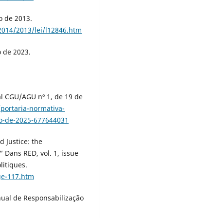
to de 2013.
-2014/2013/lei/l12846.htm
o de 2023.
ial CGU/AGU nº 1, de 19 de
/portaria-normativa-
ro-de-2025-677644031
 Justice: the
“ Dans RED, vol. 1, issue
litiques.
ge-117.htm
nual de Responsabilização