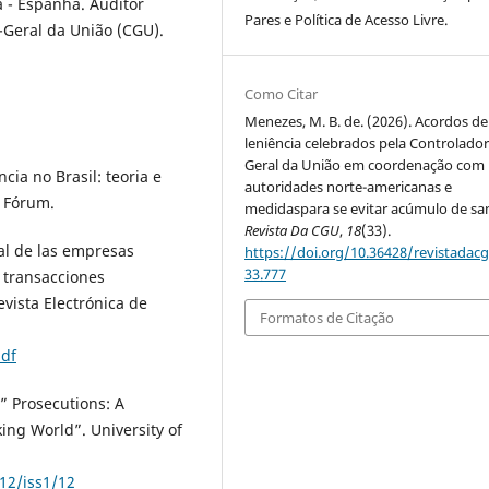
 - Espanha. Auditor
Pares e Política de Acesso Livre.
-Geral da União (CGU).
Como Citar
Menezes, M. B. de. (2026). Acordos de
leniência celebrados pela Controlador
Geral da União em coordenação com
cia no Brasil: teoria e
autoridades norte-americanas e
. Fórum.
medidaspara se evitar acúmulo de sa
Revista Da CGU
,
18
(33).
al de las empresas
https://doi.org/10.36428/revistadacg
33.777
s transacciones
evista Electrónica de
Formatos de Citação
pdf
” Prosecutions: A
ng World”. University of
12/iss1/12