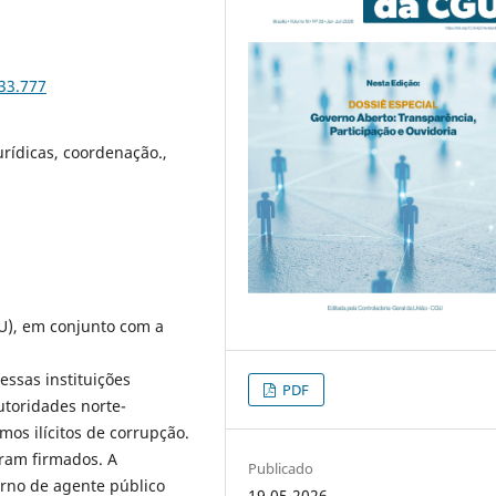
i33.777
urídicas, coordenação.,
U), em conjunto com a
essas instituições
PDF
toridades norte-
os ilícitos de corrupção.
ram firmados. A
Publicado
orno de agente público
19.05.2026