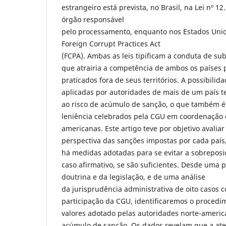
estrangeiro está prevista, no Brasil, na Lei nº 
órgão responsável
pelo processamento, enquanto nos Estados Unid
Foreign Corrupt Practices Act
(FCPA). Ambas as leis tipificam a conduta de su
que atrairia a competência de ambos os países 
praticados fora de seus territórios. A possibili
aplicadas por autoridades de mais de um país te
ao risco de acúmulo de sanção, o que também é
leniência celebrados pela CGU em coordenação 
americanas. Este artigo teve por objetivo avalia
perspectiva das sanções impostas por cada país, 
há medidas adotadas para se evitar a sobreposi
caso afirmativo, se são suficientes. Desde uma p
doutrina e da legislação, e de uma análise
da jurisprudência administrativa de oito casos
participação da CGU, identificaremos o procedi
valores adotado pelas autoridades norte-ameri
acúmulo de sanção. Os dados revelam que a at