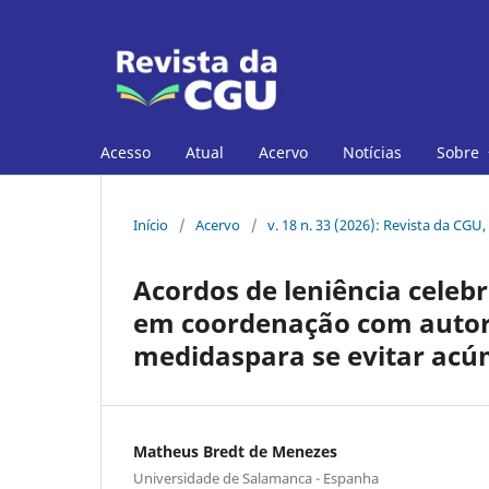
Acesso
Atual
Acervo
Notícias
Sobre
Início
/
Acervo
/
v. 18 n. 33 (2026): Revista da CGU,
Acordos de leniência celeb
em coordenação com autor
medidaspara se evitar acú
Matheus Bredt de Menezes
Universidade de Salamanca - Espanha