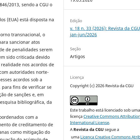
12.846/2013, sendo a CGU o
os (EUA) está disposta na
Edição
v. 18 n. 33 (2026): Revista da CGU
jan-jun/2026
borno transnacional, o
para sancionar atos
Seção
dade de penalidades serem
Artigos
m sido criticada devido
 realidade nos acordos de
com autoridades norte-
Licença
r esses acordos sob a
Copyright (c) 2026 Revista da CGU
para fins de verificar se
ção de sanções e, em
esquisa bibliográfica, da
Este trabalho está licenciado sob um
licença
Creative Commons Attribution
 coordenados com a
International License
.
mento de creditamento de
A
Revista da CGU
segue a
canas como mitigação do
uma
Licença Creative Commons Atri
enuação do acúmulo de