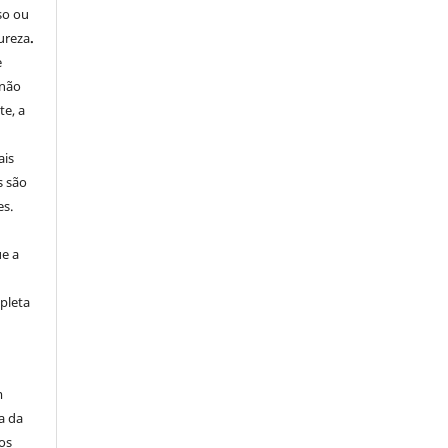
so ou
ureza
.
e
 não
e, a
ais
s são
es.
ue a
pleta
m
a da
os