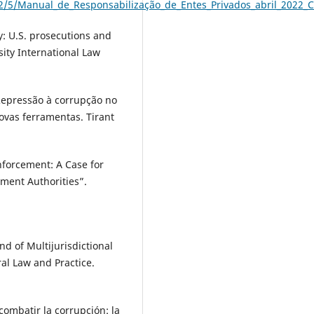
82/5/Manual_de_Responsabilização_de_Entes_Privados_abril_2022_C
y: U.S. prosecutions and
ity International Law
. Repressão à corrupção no
novas ferramentas. Tirant
nforcement: A Case for
ment Authorities”.
d of Multijurisdictional
al Law and Practice.
combatir la corrupción: la