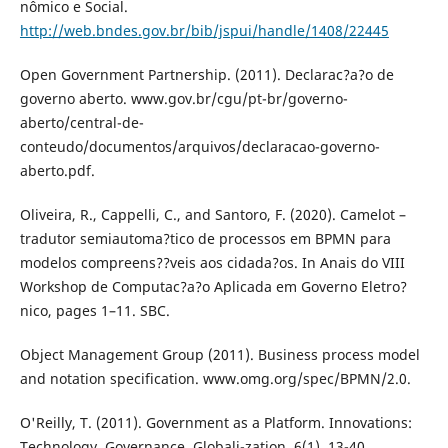
nômico e Social.
http://web.bndes.gov.br/bib/jspui/handle/1408/22445
Open Government Partnership. (2011). Declarac?a?o de
governo aberto. www.gov.br/cgu/pt-br/governo-
aberto/central-de-
conteudo/documentos/arquivos/declaracao-governo-
aberto.pdf.
Oliveira, R., Cappelli, C., and Santoro, F. (2020). Camelot –
tradutor semiautoma?tico de processos em BPMN para
modelos compreens??veis aos cidada?os. In Anais do VIII
Workshop de Computac?a?o Aplicada em Governo Eletro?
nico, pages 1–11. SBC.
Object Management Group (2011). Business process model
and notation specification. www.omg.org/spec/BPMN/2.0.
O'Reilly, T. (2011). Government as a Platform. Innovations:
Technology, Governance, Globali-zation, 6(1), 13-40.