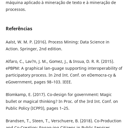
máquina aplicado à mineração de texto e à mineração de
processos.
Referências
Aalst, W. M. P. (2016). Process Mining: Data Science in
Action. Springer, 2nd edition.
Alfaro, C., Lav?n, J. M., Gomez, J., & Insua, D. R. R. (2015).
ePBPM: A graphical lan-guage supporting interoperability of
participatory process. In 2nd Int. Conf. on eDemocra-cy &
eGovernment, pages 98–103. IEEE.
Blomkamp, E. (2017). Co-design for government: Magic
bullet or magical thinking? In Proc. of the 3rd Int. Conf. on
Public Policy (ICPP3), pages 1–25.
Brandsen, T., Steen, T., Verschuere, B. (2018). Co-Production
and Co-Creation: Engag-ing Citizens in Public Services.