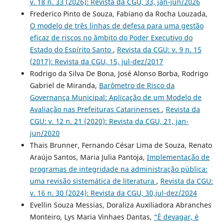
v. 18 n. 33 (2026): Revista da CGU, 33, jan-jun/2026
Frederico Pinto de Souza, Fabiano da Rocha Louzada,
O modelo de três linhas de defesa para uma gestão
eficaz de riscos no âmbito do Poder Executivo do
Estado do Espírito Santo
,
Revista da CGU: v. 9 n. 15
(2017): Revista da CGU, 15, jul-dez/2017
Rodrigo da Silva De Bona, José Alonso Borba, Rodrigo
Gabriel de Miranda,
Barômetro de Risco da
Governança Municipal: Aplicação de um Modelo de
Avaliação nas Prefeituras Catarinenses
,
Revista da
CGU: v. 12 n. 21 (2020): Revista da CGU, 21, jan-
jun/2020
Thais Brunner, Fernando César Lima de Souza, Renato
Araújo Santos, Maria Julia Pantoja,
Implementação de
programas de integridade na administração pública:
uma revisão sistemática de literatura
,
Revista da CGU:
v. 16 n. 30 (2024): Revista da CGU, 30,jul-dez/2024
Evellin Souza Messias, Doraliza Auxiliadora Abranches
Monteiro, Lys Maria Vinhaes Dantas,
“É devagar, é