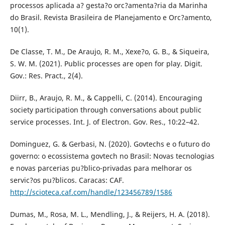
processos aplicada a? gesta?o orc?amenta?ria da Marinha
do Brasil. Revista Brasileira de Planejamento e Orc?amento,
10(1).
De Classe, T. M., De Araujo, R. M., Xexe?o, G. B., & Siqueira,
S. W. M. (2021). Public processes are open for play. Digit.
Gov.: Res. Pract., 2(4).
Diirr, B., Araujo, R. M., & Cappelli, C. (2014). Encouraging
society participation through conversations about public
service processes. Int. J. of Electron. Gov. Res., 10:22–42.
Dominguez, G. & Gerbasi, N. (2020). Govtechs e o futuro do
governo: o ecossistema govtech no Brasil: Novas tecnologias
e novas parcerias pu?blico-privadas para melhorar os
servic?os pu?blicos. Caracas: CAF.
http://scioteca.caf.com/handle/123456789/1586
Dumas, M., Rosa, M. L., Mendling, J., & Reijers, H. A. (2018).