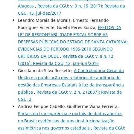
Alagoas
,
Revista da CGU: v. 9 n. 15 (2017): Revista da
CGU, 15, jul-dez/2017
Leandro Morais de Morais, Ernesto Fernando
Rodrigues Vicente, Gueibi Peres Souza,
EFEITOS DA
LEI DE RESPONSABILIDADE FISCAL SOBRE AS
DESPESAS PÚBLICAS DO ESTADO DE SANTA CATARINA:
EVIDÊNCIAS DO PERÍODO 1995-2010 SEGUNDO
CRITÉRIOS DA OCDE
,
Revista da CGU: v. 8 n. 12
(2016): Revista da CGU, 12, jan-jun/2016
Giordano da Silva Rossetto,
A Controladoria-Geral da
União e a publicação dos relatórios de auditoria de
gestão das Empresas Estatais à luz da transparência
pública
,
Revista da CGU: v. 2 n. 2 (2007): Revista da
CGU, 2
Andrea Felippe Cabello, Guilherme Viana Ferreira,
Portais da transparência e portais de dados abertos
no Brasil: evidências de uma institucionalização
assimétrica nos governos estaduais
,
Revista da CGU: