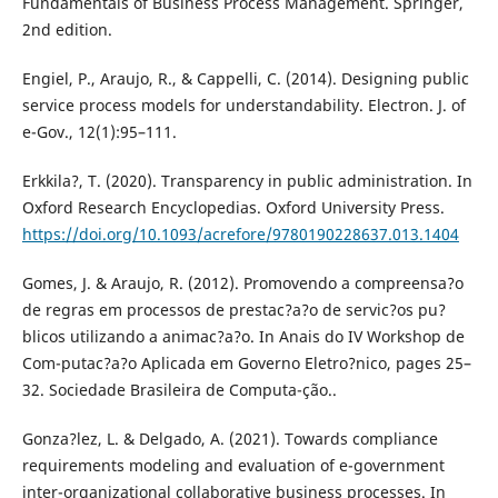
Fundamentals of Business Process Management. Springer,
2nd edition.
Engiel, P., Araujo, R., & Cappelli, C. (2014). Designing public
service process models for understandability. Electron. J. of
e-Gov., 12(1):95–111.
Erkkila?, T. (2020). Transparency in public administration. In
Oxford Research Encyclopedias. Oxford University Press.
https://doi.org/10.1093/acrefore/9780190228637.013.1404
Gomes, J. & Araujo, R. (2012). Promovendo a compreensa?o
de regras em processos de prestac?a?o de servic?os pu?
blicos utilizando a animac?a?o. In Anais do IV Workshop de
Com-putac?a?o Aplicada em Governo Eletro?nico, pages 25–
32. Sociedade Brasileira de Computa-ção..
Gonza?lez, L. & Delgado, A. (2021). Towards compliance
requirements modeling and evaluation of e-government
inter-organizational collaborative business processes. In