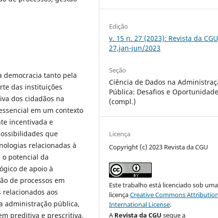
Edição
v. 15 n. 27 (2023): Revista da CGU
27,jan-jun/2023
Seção
da democracia tanto pela
Ciência de Dados na Administraç
te das instituições
Pública: Desafios e Oportunidad
iva dos cidadãos na
(compl.)
 essencial em um contexto
te incentivada e
ossibilidades que
Licença
nologias relacionadas à
Copyright (c) 2023 Revista da CGU
 o potencial da
ógico de apoio à
ção de processos em
Este trabalho está licenciado sob um
os relacionados aos
licença
Creative Commons Attribution
a administração pública,
International License
.
A
Revista da CGU
segue a
 preditiva e prescritiva,