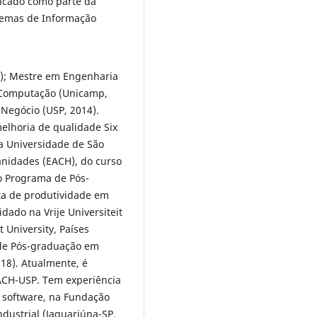
icado como parte da
istemas de Informação
); Mestre em Engenharia
a Computação (Unicamp,
 Negócio (USP, 2014).
elhoria de qualidade Six
na Universidade de São
anidades (EACH), do curso
o Programa de Pós-
ta de produtividade em
dado na Vrije Universiteit
 University, Países
 de Pós-graduação em
18). Atualmente, é
ACH-USP. Tem experiência
e software, na Fundação
dustrial (Jaguariúna-SP,