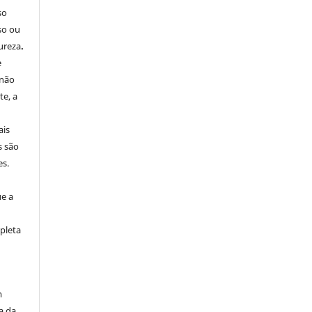
so
so ou
ureza
.
e
 não
e, a
ais
s são
es.
ue a
pleta
m
a da