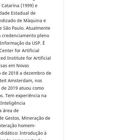
 Catarina (1999) e
idade Estadual de
endizado de Máquina e
e São Paulo. Atualmente
m credenciamento pleno
Informação da USP. É
nter for Artificial
 Institute for Artificial
uisas em Novas
o de 2018 a dezembro de
iteit Amsterdam, nos
ho de 2019 atuou como
os. Tem experiência na
Inteligência
a área de
de Gestos, Mineração de
 interação homem-
didático: Introdução à