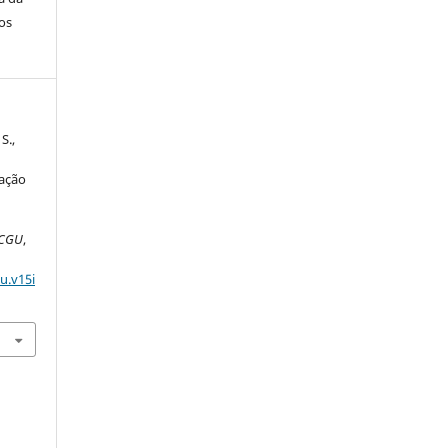
os
S.,
ração
 CGU
,
u.v15i