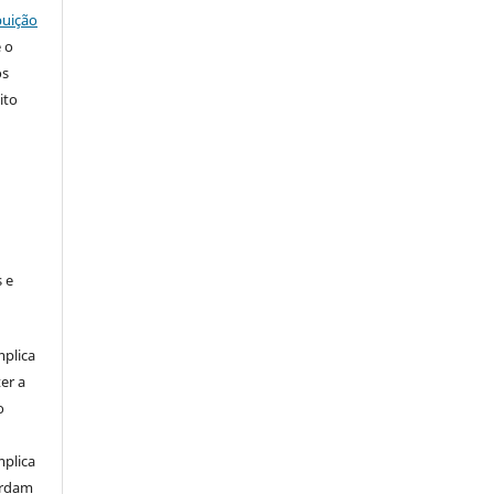
buição
e o
os
ito
 e
mplica
er a
o
mplica
ordam