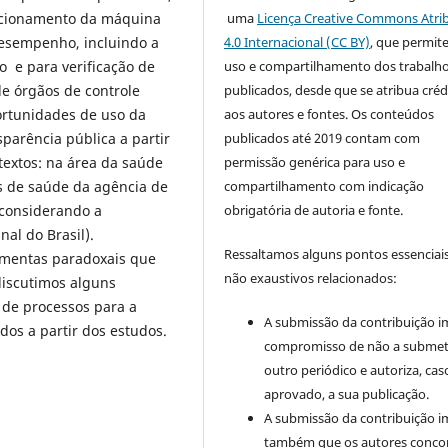
uma
Licença Creative Commons Atri
ncionamento da máquina
4.0 Internacional (CC BY)
, que permit
desempenho, incluindo a
uso e compartilhamento dos trabalh
o e para verificação de
publicados, desde que se atribua créd
e órgãos de controle
aos autores e fontes. Os conteúdos
rtunidades de uso da
publicados até 2019 contam com
arência pública a partir
permissão genérica para uso e
textos: na área da saúde
compartilhamento com indicação
s de saúde da agência de
obrigatória de autoria e fonte.
 (considerando a
nal do Brasil).
Ressaltamos alguns pontos essenciais
amentas paradoxais que
não exaustivos relacionados:
discutimos alguns
 de processos para a
A submissão da contribuição i
dos a partir dos estudos.
compromisso de não a submet
outro periódico e autoriza, cas
aprovado, a sua publicação.
A submissão da contribuição i
também que os autores conc