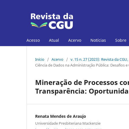
Acesso
Atual
Acervo
Notícias
Sobre
Início
/
Acervo
/
v. 15 n. 27 (2023): Revista da CGU,
Ciência de Dados na Administração Pública: Desafios 
Mineração de Processos c
Transparência: Oportunida
Renata Mendes de Araujo
Universidade Presbiteriana Mackenzie