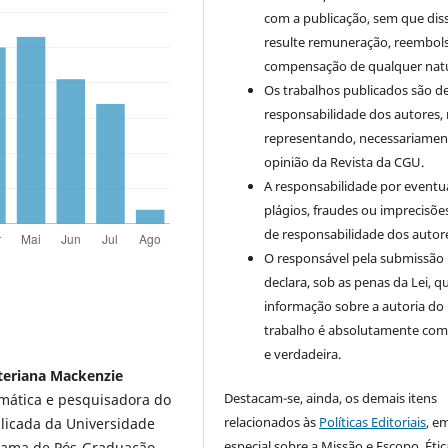
com a publicação, sem que dis
resulte remuneração, reembol
compensação de qualquer nat
Os trabalhos publicados são d
responsabilidade dos autores,
representando, necessariament
opinião da Revista da CGU.
A responsabilidade por eventu
plágios, fraudes ou imprecisõe
de responsabilidade dos autor
O responsável pela submissão
declara, sob as penas da Lei, q
informação sobre a autoria do
trabalho é absolutamente com
e verdadeira.
teriana Mackenzie
Destacam-se, ainda, os demais itens
mática e pesquisadora do
relacionados às
Políticas Editoriais
, e
icada da Universidade
especial sobre a Missão e Escopo, Étic
grama de Pós-Graduação