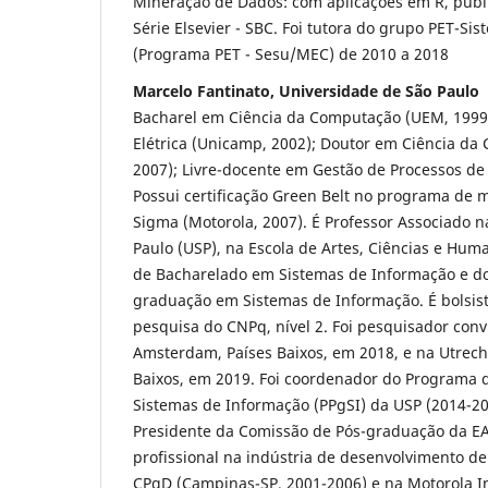
Mineração de Dados: com aplicações em R, publ
Série Elsevier - SBC. Foi tutora do grupo PET-S
(Programa PET - Sesu/MEC) de 2010 a 2018
Marcelo Fantinato, Universidade de São Paulo
Bacharel em Ciência da Computação (UEM, 1999
Elétrica (Unicamp, 2002); Doutor em Ciência d
2007); Livre-docente em Gestão de Processos de
Possui certificação Green Belt no programa de m
Sigma (Motorola, 2007). É Professor Associado 
Paulo (USP), na Escola de Artes, Ciências e Hum
de Bacharelado em Sistemas de Informação e d
graduação em Sistemas de Informação. É bolsis
pesquisa do CNPq, nível 2. Foi pesquisador convi
Amsterdam, Países Baixos, em 2018, e na Utrecht
Baixos, em 2019. Foi coordenador do Programa
Sistemas de Informação (PPgSI) da USP (2014-20
Presidente da Comissão de Pós-graduação da E
profissional na indústria de desenvolvimento d
CPqD (Campinas-SP, 2001-2006) e na Motorola In