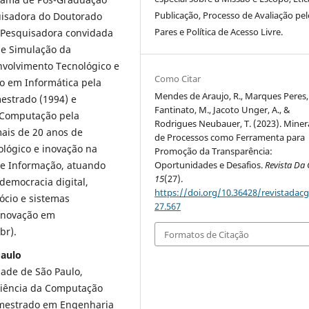
Publicação, Processo de Avaliação pel
isadora do Doutorado
Pares e Política de Acesso Livre.
. Pesquisadora convidada
 e Simulação da
nvolvimento Tecnológico e
Como Citar
o em Informática pela
Mendes de Araujo, R., Marques Peres, 
mestrado (1994) e
Fantinato, M., Jacoto Unger, A., &
 Computação pela
Rodrigues Neubauer, T. (2023). Mine
mais de 20 anos de
de Processos como Ferramenta para
lógico e inovação na
Promoção da Transparência:
e Informação, atuando
Oportunidades e Desafios.
Revista Da
15
(27).
democracia digital,
https://doi.org/10.36428/revistadacg
ócio e sistemas
27.567
 Inovação em
br).
Formatos de Citação
Paulo
ade de São Paulo,
Ciência da Computação
 mestrado em Engenharia