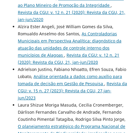
ao Plano Mineiro de Promoção da Integridade
,
Revista da CGU: v. 12 n. 21 (2020): Revista da CGU, 21,
jan-jun/2020
Alzira Ester Angeli, José William Gomes da Silva,
Romualdo Anselmo dos Santos,
As Controladorias
Municipais em Perspectiva Analítica: diagnóstico da
atuação das unidades de controle interno dos
municípios de Alagoas
,
Revista da CGU: v. 12 n. 21
(2020): Revista da CGU, 21, jan-jun/2020
Adrielson Justino, Fabiano Nhoatto, Efren Souza, Fabio
Lobato,
Análise orientada a dados como auxílio para
tomada de decisão em Gestão de Pesquisa
,
Revista da
CGU: v. 15 n. 27 (2023): Revista da CGU, 27,jan-
jun/2023
Laura Shizue Moriga Masuda, Cecilia Cronemberger,
Dárlison Fernandes Carvalho de Andrade, Fernando
Coutinho Pimental Tatagiba, Rodrigo Silva Pinto Jorge,
O planejamento estratégico do Programa Nacional de