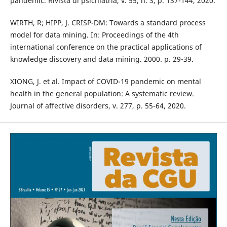
pandemic. Rivista di psichiatria, v. 55, n. 3, p. 137-144, 2020.
WIRTH, R; HIPP, J. CRISP-DM: Towards a standard process
model for data mining. In: Proceedings of the 4th
international conference on the practical applications of
knowledge discovery and data mining. 2000. p. 29-39.
XIONG, J. et al. Impact of COVID-19 pandemic on mental
health in the general population: A systematic review.
Journal of affective disorders, v. 277, p. 55-64, 2020.