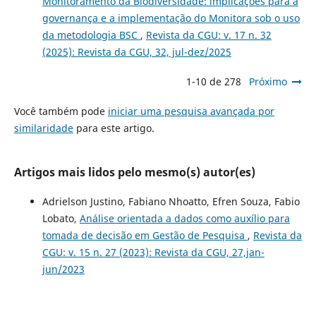
Monitoramento da Biodiversidade: implicações para a
governança e a implementação do Monitora sob o uso
da metodologia BSC
,
Revista da CGU: v. 17 n. 32
(2025): Revista da CGU, 32, jul-dez/2025
1-10 de 278
Próximo
Você também pode
iniciar uma pesquisa avançada por
similaridade
para este artigo.
Artigos mais lidos pelo mesmo(s) autor(es)
Adrielson Justino, Fabiano Nhoatto, Efren Souza, Fabio
Lobato,
Análise orientada a dados como auxílio para
tomada de decisão em Gestão de Pesquisa
,
Revista da
CGU: v. 15 n. 27 (2023): Revista da CGU, 27,jan-
jun/2023