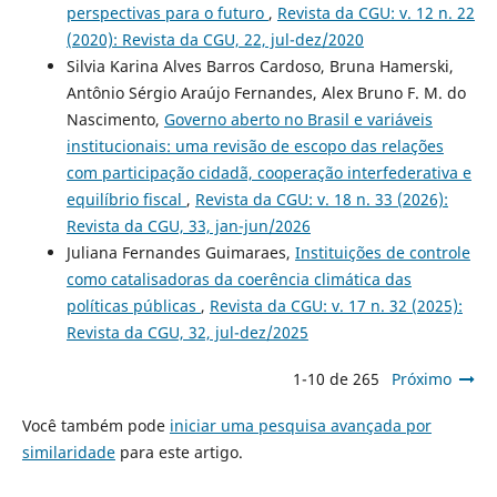
perspectivas para o futuro
,
Revista da CGU: v. 12 n. 22
(2020): Revista da CGU, 22, jul-dez/2020
Silvia Karina Alves Barros Cardoso, Bruna Hamerski,
Antônio Sérgio Araújo Fernandes, Alex Bruno F. M. do
Nascimento,
Governo aberto no Brasil e variáveis
institucionais: uma revisão de escopo das relações
com participação cidadã, cooperação interfederativa e
equilíbrio fiscal
,
Revista da CGU: v. 18 n. 33 (2026):
Revista da CGU, 33, jan-jun/2026
Juliana Fernandes Guimaraes,
Instituições de controle
como catalisadoras da coerência climática das
políticas públicas
,
Revista da CGU: v. 17 n. 32 (2025):
Revista da CGU, 32, jul-dez/2025
1-10 de 265
Próximo
Você também pode
iniciar uma pesquisa avançada por
similaridade
para este artigo.