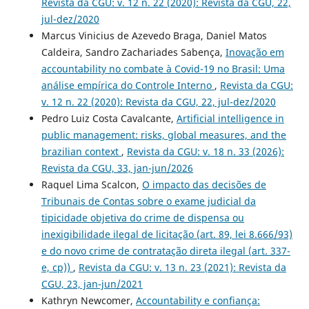
Revista da CGU: v. 12 n. 22 (2020): Revista da CGU, 22,
jul-dez/2020
Marcus Vinicius de Azevedo Braga, Daniel Matos
Caldeira, Sandro Zachariades Sabença,
Inovação em
accountability no combate à Covid-19 no Brasil: Uma
análise empírica do Controle Interno
,
Revista da CGU:
v. 12 n. 22 (2020): Revista da CGU, 22, jul-dez/2020
Pedro Luiz Costa Cavalcante,
Artificial intelligence in
public management: risks, global measures, and the
brazilian context
,
Revista da CGU: v. 18 n. 33 (2026):
Revista da CGU, 33, jan-jun/2026
Raquel Lima Scalcon,
O impacto das decisões de
Tribunais de Contas sobre o exame judicial da
tipicidade objetiva do crime de dispensa ou
inexigibilidade ilegal de licitação (art. 89, lei 8.666/93)
e do novo crime de contratação direta ilegal (art. 337-
e, cp))
,
Revista da CGU: v. 13 n. 23 (2021): Revista da
CGU, 23, jan-jun/2021
Kathryn Newcomer,
Accountability e confiança: