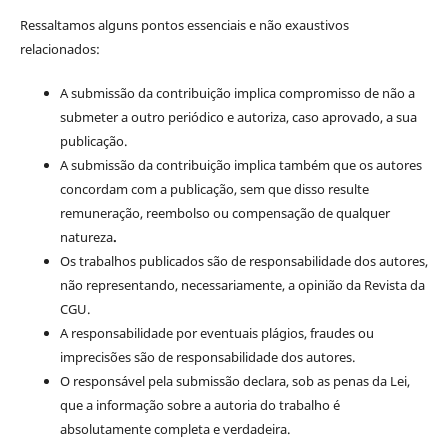
Ressaltamos alguns pontos essenciais e não exaustivos
relacionados:
A submissão da contribuição implica compromisso de não a
submeter a outro periódico e autoriza, caso aprovado, a sua
publicação.
A submissão da contribuição implica também que os autores
concordam com a publicação, sem que disso resulte
remuneração, reembolso ou compensação de qualquer
natureza
.
Os trabalhos publicados são de responsabilidade dos autores,
não representando, necessariamente, a opinião da Revista da
CGU.
A responsabilidade por eventuais plágios, fraudes ou
imprecisões são de responsabilidade dos autores.
O responsável pela submissão declara, sob as penas da Lei,
que a informação sobre a autoria do trabalho é
absolutamente completa e verdadeira.