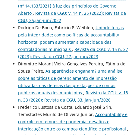
(nº 14.133/2021) à luz dos princípios de Governo
Aberto
,
Revista da CGU: v. 14 n. 25 (2022): Revista da
CGU, 25,jan-jun/2022
Rodrigo De Bona, Fabricio P. Weiblen,
Unindo forças
pela integridade: como políticas de accountability
horizontal podem aumentar a capacidade das
controladorias municipais
,
Revista da CGU: v. 15 n. 27
(2023): Revista da CGU, 27,jan-jun/2023
Dimmitre Morant Vieira Gonçalves Pereira, Fátima de
Souza Freire,
As aparências enganam? uma análise
sobre as táticas de gerenciamento de impressão
utilizadas nas defesas das prestações de contas
públicas anuais dos municípios
,
Revista da CGU: v. 18
n. 33 (2026): Revista da CGU, 33, jan-jun/2026
Frederico Lustosa da Costa, Eduardo José Grin,
Temístocles Murilo de Oliveira Júnior,
Accountability e
controle em tempos de pandemia: desafios e
interlocução entre os campos científico e profissional
,