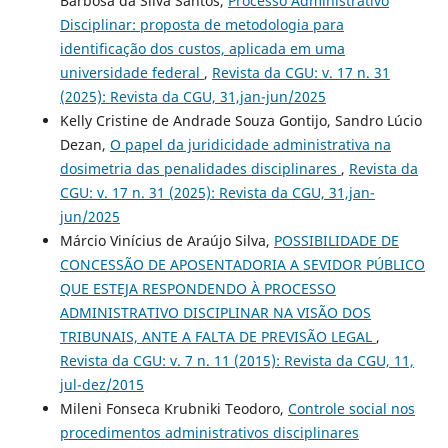
Barbosa da Silva Santos,
Processo Administrativo
Disciplinar: proposta de metodologia para
identificação dos custos, aplicada em uma
universidade federal
,
Revista da CGU: v. 17 n. 31
(2025): Revista da CGU, 31,jan-jun/2025
Kelly Cristine de Andrade Souza Gontijo, Sandro Lúcio
Dezan,
O papel da juridicidade administrativa na
dosimetria das penalidades disciplinares
,
Revista da
CGU: v. 17 n. 31 (2025): Revista da CGU, 31,jan-
jun/2025
Márcio Vinícius de Araújo Silva,
POSSIBILIDADE DE
CONCESSÃO DE APOSENTADORIA A SEVIDOR PÚBLICO
QUE ESTEJA RESPONDENDO À PROCESSO
ADMINISTRATIVO DISCIPLINAR NA VISÃO DOS
TRIBUNAIS, ANTE A FALTA DE PREVISÃO LEGAL
,
Revista da CGU: v. 7 n. 11 (2015): Revista da CGU, 11,
jul-dez/2015
Mileni Fonseca Krubniki Teodoro,
Controle social nos
procedimentos administrativos disciplinares