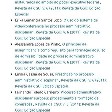
instaurados no âmbito do poder executivo federal
,
Revista da CGU: v. 6 (2011): Revista da CGU: Edição
Especial
Érika Lemância Santos Lôbo,
O uso do sistema de
videoconferência no processo administrativo
disciplinar
,
Revista da CGU: v. 6 (2011): Revista da
CGU: Edição Especial
Alessandra Lopes de Pinho,
O princípio da
insignificância como requisito para formação do juízo
de admissibilidade no processo administrativo
disciplinar
,
Revista da CGU: v. 6 (2011): Revista da
CGU: Edição Especial
Emília Cassia de Sousa,
Prescrição no processo
administrativo disciplinar
,
Revista da CGU: v. 6 (2011):
Revista da CGU: Edição Especial
Fernando Toledo Carneiro,
Processo administrativo
disciplinar europeu: procedimento e formação de
comissões
,
Revista da CGU: v. 6 (2011): Revista da
CGU: Edição Especial