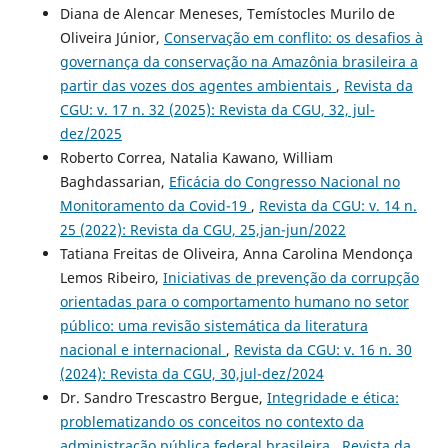
Diana de Alencar Meneses, Temístocles Murilo de
Oliveira Júnior,
Conservação em conflito: os desafios à
governança da conservação na Amazônia brasileira a
partir das vozes dos agentes ambientais
,
Revista da
CGU: v. 17 n. 32 (2025): Revista da CGU, 32, jul-
dez/2025
Roberto Correa, Natalia Kawano, William
Baghdassarian,
Eficácia do Congresso Nacional no
Monitoramento da Covid-19
,
Revista da CGU: v. 14 n.
25 (2022): Revista da CGU, 25,jan-jun/2022
Tatiana Freitas de Oliveira, Anna Carolina Mendonça
Lemos Ribeiro,
Iniciativas de prevenção da corrupção
orientadas para o comportamento humano no setor
público: uma revisão sistemática da literatura
nacional e internacional
,
Revista da CGU: v. 16 n. 30
(2024): Revista da CGU, 30,jul-dez/2024
Dr. Sandro Trescastro Bergue,
Integridade e ética:
problematizando os conceitos no contexto da
administração pública federal brasileira
,
Revista da