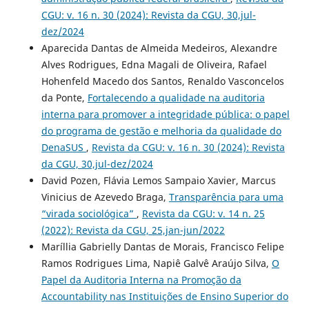
CGU: v. 16 n. 30 (2024): Revista da CGU, 30,jul-
dez/2024
Aparecida Dantas de Almeida Medeiros, Alexandre
Alves Rodrigues, Edna Magali de Oliveira, Rafael
Hohenfeld Macedo dos Santos, Renaldo Vasconcelos
da Ponte,
Fortalecendo a qualidade na auditoria
interna para promover a integridade pública: o papel
do programa de gestão e melhoria da qualidade do
DenaSUS
,
Revista da CGU: v. 16 n. 30 (2024): Revista
da CGU, 30,jul-dez/2024
David Pozen, Flávia Lemos Sampaio Xavier, Marcus
Vinicius de Azevedo Braga,
Transparência para uma
“virada sociológica”
,
Revista da CGU: v. 14 n. 25
(2022): Revista da CGU, 25,jan-jun/2022
Maríllia Gabrielly Dantas de Morais, Francisco Felipe
Ramos Rodrigues Lima, Napiê Galvê Araújo Silva,
O
Papel da Auditoria Interna na Promoção da
Accountability nas Instituições de Ensino Superior do