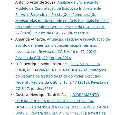
Antônio Artur de Souza,
Análise da Eficiência do
Modelo de Contratação de Execução Indireta e de
Serviços Baseado na Prestação e Remuneração
Mensuradas por Resultado em Dois Hospitais Públicos
do Estado de Minas Gerais
,
Revista da CGU: v. 12 n.
22 (2020): Revista da CGU, 22, jul-dez/2020
Amanda Athayde,
Anulação, rescisão e repactuação de
acordo de leniência: distinções incipientes mas
necessárias
,
Revista da CGU: v. 16 n. 29 (2024):
Revista da CGU, 29,jan-jun/2024
Luís Henrique Monteiro Nunes,
O CONTROLE E A
PUNIÇÃO SALVARÃO A ÉTICA PÚBLICA? As limitações
do Sistema de Gestão de Ética do Poder Executivo
Federal
,
Revista da CGU: v. 10 n. 17 (2018): Revista da
CGU, 17, jul-dez/2018
Gustavo Henrique Tardelli Alves,
O ORÇAMENTO
FEDERAL ENTRE A REALIDADE E A FICÇÃO: UM
DESAFIO À TRANSPARÊNCIA DA DESPESA PÚBLICA NO
BRASIL
,
Revista da CGU: v. 7 n. 11 (2015): Revista da