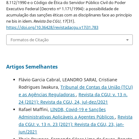
8.112/1990 e o Código de Ética do Servidor Público Civil do Poder
Executivo Federal (Decreto nº 1.171/1994): a possibilidade de
acumulação das sanções éticas com as disciplinares face ao princípio
ne bis in idem.
Revista Da CGU
,
17
(31).
https://doi.org/10.36428/revistadacgu.v17i31.783
Formatos de Citação
Artigos Semelhantes
Flávio Garcia Cabral, LEANDRO SARAI, Cristiane
Rodrigues Iwakura,
Tribunal de Contas da União (TCU)
e as Agências Reguladoras
,
Revista da CGU: v. 13 n.
24 (2021): Revista da CGU, 24, jul-dez/2021
Rafael Maffini,
LINDB, Covid-19 e Sanções
Administrativas Aplicáveis a Agentes Públicos
,
Revista
da CGU: v. 13 n. 23 (2021): Revista da CGU, 23, jan-
jun/2021