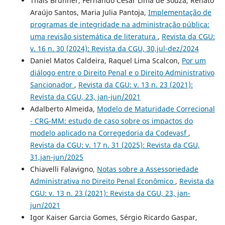
Thais Brunner, Fernando César Lima de Souza, Renato
Araújo Santos, Maria Julia Pantoja,
Implementação de
programas de integridade na administração pública:
uma revisão sistemática de literatura
,
Revista da CGU:
v. 16 n. 30 (2024): Revista da CGU, 30,jul-dez/2024
Daniel Matos Caldeira, Raquel Lima Scalcon,
Por um
diálogo entre o Direito Penal e o Direito Administrativo
Sancionador
,
Revista da CGU: v. 13 n. 23 (2021):
Revista da CGU, 23, jan-jun/2021
Adalberto Almeida,
Modelo de Maturidade Correcional
- CRG-MM: estudo de caso sobre os impactos do
modelo aplicado na Corregedoria da Codevasf
,
Revista da CGU: v. 17 n. 31 (2025): Revista da CGU,
31,jan-jun/2025
Chiavelli Falavigno,
Notas sobre a Assessoriedade
Administrativa no Direito Penal Econômico
,
Revista da
CGU: v. 13 n. 23 (2021): Revista da CGU, 23, jan-
jun/2021
Igor Kaiser Garcia Gomes, Sérgio Ricardo Gaspar,